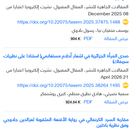
المقالات الجاهزة للنشر، المقال المقبول، نشرت إلكترونيا اعتبارا من
08 December 2025
https://doi.org/10.22075/lasem.2025.37875.1488
یوسف متقیان نیا، رسول بلاوي
PDF
عرض المقالة
904 K
صدی المرأة الجزائریة في اشعار أحلام مستغانمي( استنادا علی نظریات
سبیفاك)
المقالات الجاهزة للنشر، المقال المقبول، نشرت إلكترونيا اعتبارا من
21 April 2026
https://doi.org/10.22075/lasem.2025.38264.1495
سمية نصرتي، هادي نظري منظم، كبرى روشنفكر
PDF
عرض المقالة
924.54 K
مقاربة السرد الکرنفالي في روایة الأقنعة المثقوبة لعزالدین جلاوجي
وفق نظریة باختین