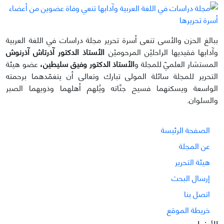
ببالغ الحزن والأسى تنعى أسرة تحرير مجلة دراسات في اللغة العربية
وآدابها فقيديها الراحليْن المرحوميْن
الأستاذ الدكتور آذرتاش آذرنوش
المستشار العلميّ للمجلة و
الأستاذ الدكتور وفيق سليطين،
عضو هيئة
التحرير للمجلة سائلة المولى تبارك وتعالى أن يتغمّدهما برحمته
الواسعة ويسكنهما فسيح جنّاته ويُلهم أهلهما وذويهما الصبر
والسلوان.
الصفحة الرئيسة
عن المجلة
هيئة التحرير
إرسال البحث
اتصل بنا
خريطة الموقع
الأخبار