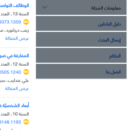
الوظائف التواصلی
معلومات المجلة
السنة 13، العدد 36، يناير 2023، الصفحة
29373.1359
دليل الباحثين
زينب دريانورد، 
عرض المقالة
إرسال البحث
المفارقة في ضوء 
الحكام
السنة 12، العدد 33، سبتمبر 2021، الصفحة
اتصل بنا
20505.1240
علي عندليب، سيد 
عرض المقالة
أبعاد الشخصيّة ف
السنة 10، العدد 30، فبراير 2020، الصفحة
18148.1193
محمد جواد پورعاب