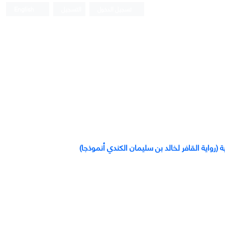
تسجيل الدخول
التسجيل
English
 (رواية القافر لخالد بن سليمان الكندي أنموذجا)