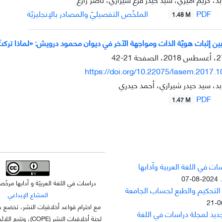
PDF
الملخّص التفصيليّ والمصادر بالإنجليزيّة
1.48 M
بين إثبات هويّة الذات ومواجهة الآخر في ديوان محمود درويش: «لماذا تركتَ
21-42
https://doi.org/10.22075/lasem.2017.
بد، سيد حيدر شيرازي، أحمد حيدري
PDF
1.47 M
ت في اللغة العربية وآدابها
2024-08-07
دراسات في اللغة العربيّة و آدابها مر
 التحکيم والطبع لحساب الجامعة
المشاع الإبداعي
مع احترام قواعد أخلاقيات النشر، تخضع ه
جديد لمجلة دراسات في اللغة
لجنة أخلاقيات النشر (OPE