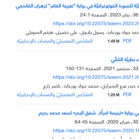
ّة للصورة الفوتوغرافيّة في رواية "تغريبة القافر" لزهران القاسمي
1-24
https://doi.org/10.22075/lasem.2023.
محمد جواد پورعابد، رسول بلاوي، علي خضري، هيثم الصويلي
PDF
الملخّص التفصيليّ والمصادر بالإنجليزيّة
1.49 M
نظريّة التلقّي
131-150
https://doi.org/10.22075/lasem.2021.
حيدر فرع الشيرازي، محمد جواد پورعابد، ناصر زارع
PDF
الملخّص التفصيليّ والمصادر بالإنجليزيّة
1.25 M
ي رواية ‏«ترنيمة امرأة.. شفق البحر» ‏لسعد محمد رحيم
45-64
https://doi.org/10.22075/lasem.2020.
د، کريم أميري، سيد حيدر فرع شيرازي، ناصر زارع