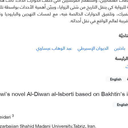
 للرواية کي ینقل التاریخ من شتی الزوایا، ويبیّن أهمية الأحداث بواسطة تل
مفبرك، وتلفیق الحوارات الخالصة فيه، مع لمسات التهجین والبارودیا 
قريبة لعالم الواقع في نقل أحداثه.
احيّة
باختین
الدیوان الإسبرطي
عبد الوهاب عیساوي
لرئيسة
ث
English
i's novel Al-Diwan al-Isberti based on Bakhtin's 
Englis
3
eidari
arbaijan Shahid Madani University,Tabriz, Iran.