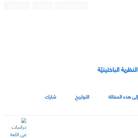
تسجيل الدخول
التسجيل
English
ظرية الباختینيّة
إلى هذه المقالة
التواريخ
شارك