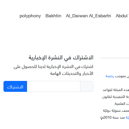
polyphony
Bakhtin
Al_Daiwan Al_Esbartri
Abdul
الاشتراك في النشرة الإخبارية
اشترك في النشرة الإخبارية لدينا للحصول على
الأخبار والتحديثات الهامة
خّص بموجب
رخصة
الاشتراك
ذه المجلة لقواعد
C)، وتتبع اللائحة التنفيذية لقانون
العلمية.
نصف سنويّة دوليّة
ّة
منذ سنة 2010م)