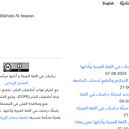
احيّة
English
 Wahab Al-Issawi
ت في اللغة العربية وآدابها
2024-08-07
دراسات في اللغة العربيّة و آدابها مر
 التحکيم والطبع لحساب الجامعة
المشاع الإبداعي
مع احترام قواعد أخلاقيات النشر، تخضع ه
جديد لمجلة دراسات في اللغة
لجنة أخلاقيات النشر (OPE
منع ومكافحة الغش في المصنفات 
لّة دراسات في اللغة العربيّة
(مجلّة دراسات في اللغة العربية وآدابها، 
علميّة محکّمة تصدرها
جامعة سمنان الإيراني
للغة العربية وآدابها تنعي وفاة