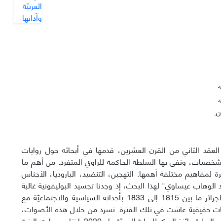
.
.
ن.
العقد الثاني من القرن العشرین، قدمها في أبحاثه حول روایات
خصیات، ونفی بها السلطة الحاکمة للراوي المتفرد. من أهم ما
مفاهیم مختلفة أهمها: التهجین، التنضید، البارودیا، الأجناس
عبد الوهاب عیساوي" لهذا البحث، إذ وجدنا تجسید البولیفونية غالبة
علی سردیته، معتمدین علی المنهج الوصفيّ-التحليليّ. رسم عیساوي مرایا تاریخ الجزائر ما بین 1815 إلی 1833 بأحداثه السیاسية والاجتماعيّة مع
 حقیقية عاشت في تلك الفترة. تسرد من خلال هذه الأصوات،
حوادث سلطات العثمانیین، واستعمار الفرنسيین التي خلفت الکوارث آنذاك. نالت هذه الرواية جائزة البوكر للرواية العربيّة عام 2020. اختار عیساوي البنية