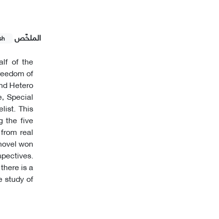
الملخّص
sh
alf of the
freedom of
and Hetero
e, Special
list. This
g the five
 from real
 novel won
spectives.
there is a
e study of