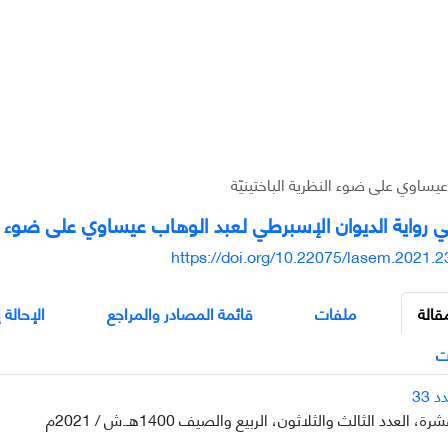
عیساوي علی ضوء النظرية الباختینيّة
في رواية الدیوان الإسبرطي لعبد الوهاب عیساوي علی ضوء الن
https://doi.org/10.22075/lasem.2021.
قالة
ملفات
قائمة المصادر والمراجع
الإحالة 
ت
، العدد الثالث والثلاثون، الربيع والصيف 1400هـ.ش / 2021م