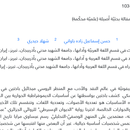
103
قالة بحثيّة أصيلة (علميّة محكّمة)
3
2
1
حسن إسماعيل زاده باواني
شهلا حيدري
ي قسم اللغة العربيّة وآدابها، جامعة الشهید مدني بأذربیجان، تبریز، إيران
ي قسم اللغة العربية و آدابها، جامعة الشهيد مدني بأذربيجان، تبريز، ايران
اه في قسم اللغة العربية وآدابها، جامعة الشهيد مدني بأذربيجان، تبريز، إيرا
یفونيّة في عالم النقد والأدب مع المنظر الروسي میخائیل باختین في 
ي. کشف باختین بواسطتها عن أساسیات الدیموقراطية الحوارية بین الش
لأساسیات هو تعددية الأصوات، وتعددية اللغات. وتنقسم تلك الأخیرة ل
 والحوارات الخالصة. اخترنا رواية "الدیوان الإسبرطي" للروائي الجزائري "
مس شخصیات أساسية خیالية، غیر أن البعض منها اقتبسها من شخصیات