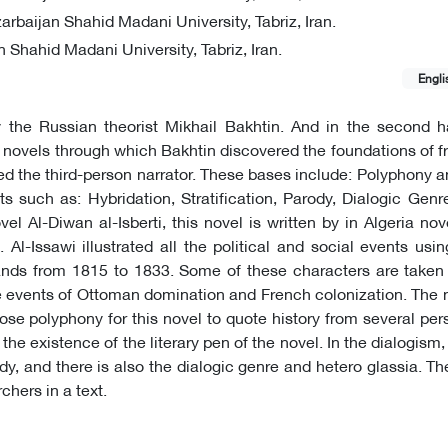
arbaijan Shahid Madani University, Tabriz, Iran.
Shahid Madani University, Tabriz, Iran.
Engli
by the Russian theorist Mikhail Bakhtin. And in the second h
's novels through which Bakhtin discovered the foundations of 
d the third-person narrator. These bases include: Polyphony 
s such as: Hybridation, Stratification, Parody, Dialogic Genr
 Al-Diwan al-Isberti, this novel is written by in Algeria nove
Al-Issawi illustrated all the political and social events usin
islands from 1815 to 1833. Some of these characters are taken
he events of Ottoman domination and French colonization. The
ose polyphony for this novel to quote history from several per
he existence of the literary pen of the novel. In the dialogism, 
dy, and there is also the dialogic genre and hetero glassia. Th
chers in a text.