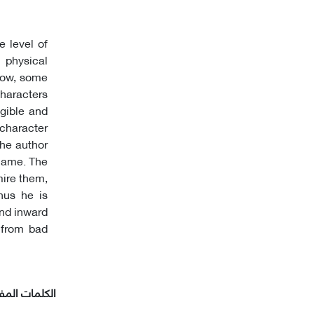
e level of
 physical
 low, some
characters
ngible and
e character
The author
rname. The
ire them,
hus he is
and inward
y from bad
الکلمات المفت