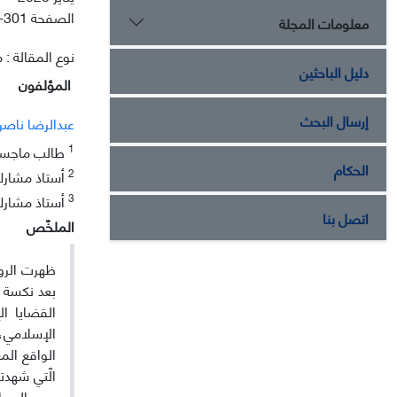
الصفحة
-301
معلومات المجلة
نوع المقالة : م
دليل الباحثين
المؤلفون
إرسال البحث
عبدالرضا ناص
1
طالب ماجستير
الحكام
2
أستاذ مشارك 
3
أستاذ مشارك 
اتصل بنا
الملخّص
ظهرت الروا
القضایا ا
الإسلامي، و
الواقع الم
الّتي شهدت
عصر الصراع