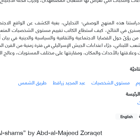
ي دراستنا هذه المنهج الوصفي- التحلیلي، بغیة الکشف عن الواقع الاج
وسنری في النتائج، كيف استطاع الكاتب تقیيم مستوی الشخصیات المتعدّ
من رؤىً حول القضايا الاجتماعية والثقافية والسیاسیة والدينية في بيان 
لشعب اللبناني، جرّاء اعتداءات الجيش الإسرائيلي في فترة زمنیة من القرن
علاقتها بالأحداث والمکان، ومقارنتها علی مختلف المستویات، وعالج الکا
احيّة
م
مستوى الشخصيات
عبد المجيد زراقط
طريق الشمس
لرئيسة
ث
English
q Al-shams” by Abd-al-Majeed Zoraqet