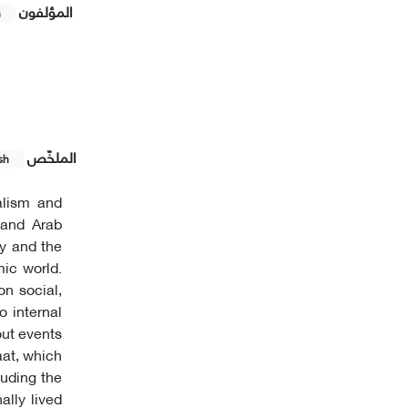
المؤلفون
h
الملخّص
sh
alism and
 and Arab
ty and the
mic world.
on social,
o internal
out events
aat, which
luding the
ally lived