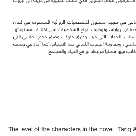
تماعي في تقييم مستوى للشخصيات الروائیة المنشودة في لبنان
دة في روايته، وتوظیف أنواع الشخصيات على اختلاف مستوياتها
أسباب الأحداث الّتي جرت وطرق حلّها، ، وصوّر حجم المآسي الّتي
 الماضي، ومقاومة الجنوب اللبناني ضد الاجتیاح، كما أجاد في وصف
تب فيها قضایا مرتبطة بواقع الحياة والمجتمع.
The level of the characters in the novel “Tari