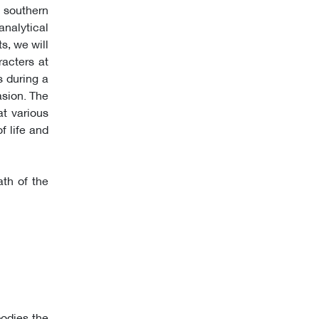
f southern
analytical
s, we will
racters at
s during a
asion. The
at various
f life and
ath of the
bodies the