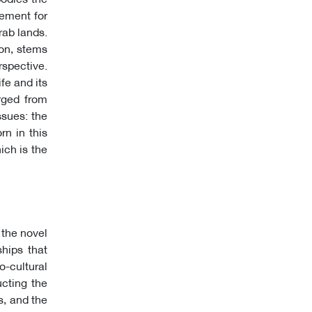
vement for
rab lands.
ion, stems
rspective.
ife and its
erged from
ssues: the
rn in this
ich is the
 the novel
ships that
o-cultural
ucting the
s, and the