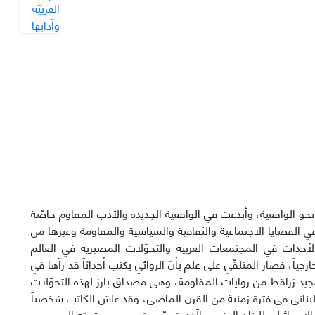
ت نحو الواقعیة، وأبدعت في الواقعیة الجدیدة والأدب المقاوم خاصّة
المیة في القضايا الاجتماعية والثقافية والسياسية والمقاومة وغیرها من
أحداث في المجتمعات العربية والتحوّلات المصیریة في العالم
جياً، فصار المتلقّي علی علم بأنّ الروائي یکتب أحداثاً قد رآها في
ید زراقط من روایات المقاومة، وهي مصداق بارز لهذه التحوّلات
لبناني في فترة زمنیة من القرن الماضي، وقد عاش الکاتب شخصیاً
إسرائیلي للبنان الجنوبي الّذي تسبّب بتهجیره من قريته إلی بیروت