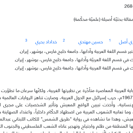
268
قالة بحثيّة أصيلة (علميّة محكّمة)
3
2
1
ري أصل
حسين مهتدي
خداداد بحري
 قسم اللغة العربیة وآدابها، جامعة خلیج فارس، بوشهر، إيران.
في قسم اللغة العربيّة وآدابها، جامعة خليج فارس، بوشهر، إیران.
في قسم اللغة العربية وآدابها، جامعة خليج فارس، بوشهر، إيران.
ية العربية المعاصرة متأخّرة عن نظیرتها الغربیة، ولکنّها سرعان ما تطوّر
بعد نکسة 1967م، حرب إسرائیل مع الدول العربیة، وصارت تناهز الروایات الع
لإنسانیة، وأخذت تبیین الواقع المعيش وتأثیر الشخصیات علی مجری ال
ما تعانیه الشعوب العربیة من اضطهاد الحکّام داخلياً، واعتداء الصهاینة خار
عیش، وهذا ما نشاهده في روایة "طریق الشمس" للکاتب اللبناني عبدالمج
ها المنطقة من ظلم واجتیاح وتهجیر عاناه الشعب الفلسطیني والجنوب ال
ات والنكبات الّتي تعرّض لها الشعبان المضطهدان، وجرّب محنة الاجتیاح ال