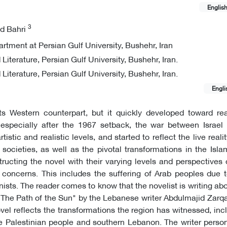
Englis
3
d Bahri
tment at Persian Gulf University, Bushehr, Iran
terature, Persian Gulf University, Bushehr, Iran.
terature, Persian Gulf University, Bushehr, Iran.
Engli
its Western counterpart, but it quickly developed toward re
, especially after the 1967 setback, the war between Israel
istic and realistic levels, and started to reflect the live reali
ocieties, as well as the pivotal transformations in the Isla
ructing the novel with their varying levels and perspectives 
n concerns. This includes the suffering of Arab peoples due t
nists. The reader comes to know that the novelist is writing ab
el "The Path of the Sun" by the Lebanese writer Abdulmajid Zarq
ovel reflects the transformations the region has witnessed, inc
e Palestinian people and southern Lebanon. The writer person