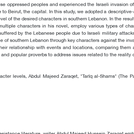
ese oppressed peoples and experienced the Israeli invasion o
to Beirut, the capital. In this study, we adopted a descriptive-
vel of the desired characters in southern Lebanon. In the result
ultiple characters in his novel, employ various types of cha
 suffered by the Lebanese people due to Israeli military attack
tance of southern Lebanon through key characters against the inv
their relationship with events and locations, comparing them 
 and popular proverbs to address issues related to the reality o
racter levels, Abdul Majeed Zaraqet, *Tarīq al-Shams* (The P
f resistance literature, writer Abdul Majeed Hussein Zaraqat em