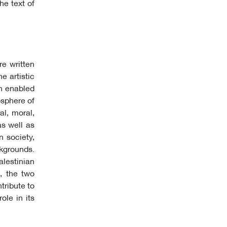
he text of
re written
e artistic
ch enabled
osphere of
al, moral,
as well as
 society,
ckgrounds.
alestinian
, the two
tribute to
ole in its