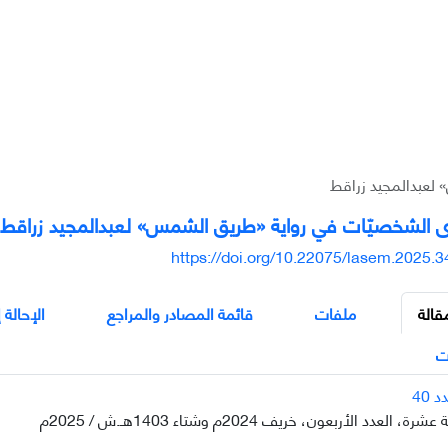
لعبدالمجید زراقط
 الشخصيّات في روایة «طریق الشمس» لعبدالمجید زراقط
https://doi.org/10.22075/lasem.2025.
قالة
ملفات
قائمة المصادر والمراجع
الإحالة 
ت
عدد الأربعون، خريف 2024م وشتاء 1403هـ.ش / 2025م