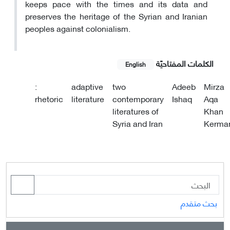
keeps pace with the times and its data and
preserves the heritage of the Syrian and Iranian
peoples against colonialism.
الکلمات المفتاحيّة
English
:
adaptive
two
Adeeb
Mirza
rhetoric
literature
contemporary
Ishaq
Aqa
literatures of
Khan
Syria and Iran
Kerma
بحث متقدم