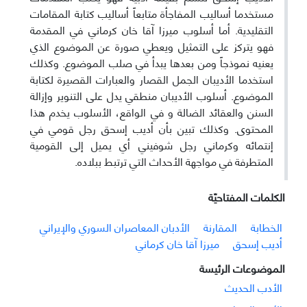
مستخدما أساليب المفاجأة متابعاً أساليب كتابة المقامات
التقليدية. أما أسلوب ميرزا آقا خان كرماني في المقدمة
فهو يتركز على التمثيل ويعطي صورة عن الموضوع الذي
يعنيه نموذجاً ومن بعدها يبدأ في صلب الموضوع. وكذلك
استخدما الأديبان الجمل القصار والعبارات القصيرة لكتابة
الموضوع. أسلوب الأديبان منطقي يدل على التنوير وإزالة
السنن والعقائد الضالة و في الواقع، الأسلوب يخدم هذا
المحتوى. وكذلك تبين بأن أديب إسحق رجل قومي في
إنتمائه وكرماني رجل شوفيني أي يميل إلى القومية
المتطرفة في مواجهة الأحداث التي ترتبط ببلاده.
الکلمات المفتاحيّة
الخطابة
المقارنة
الأدبان المعاصران السوري والإيراني
أديب إسحق
ميرزا آقا خان كرماني
الموضوعات الرئيسة
الأدب الحدیث