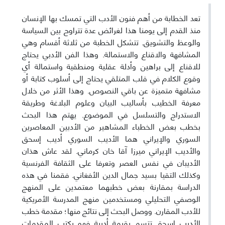
تعد الخطابة من أهم فنون الأدب التي تمسك بها الإنسان
منذ القدم إلى يومنا هذا لغرائض عدة تتراوح بين السياسة
والوعظ والتشويق. تتشكل الخطبة من ثلاثة أقسام وهي
المشافهة والاقناع والاستمالة. وهذا الفن الأدبي يحتاج
للاقناع إلى براهين وأدلة عقلية ومنطقية واستمالة أي
وقوع الكلام في قلب المتلقي يحتاج إلى أسلوب كتابة أو
مشافهة متميزة عن باقي النصوص. وهذا الأثر من خلال
معرفة الخطيب بأساليب البيان وعلوم البلاغة وطريقة
الاستدراج والتسلسل في الموضوع. يهتم هذا البحث
بخطب بعض الخطباء المشاهير من الأدبين المعاصرين
السوري والإيراني هما الأديب السوري أديب إسحق
والأديب الإيراني ميرزا آقا خان كرماني. لقد عاش هذان
الأديبان في نفس العصر وتعرفا على الثقافة الفرنسية
وكذلك التقيا بسيد جمال الدين الأفغاني. فقمنا في هذه
الدراسة بمقارنة بعض خطبهما معتمدين على المنهج
الوصفي التحليلي ومستخدمين منهج المدرسة الأمريكية
للأدب المقارن. ووصل البحث إلى نتائج منها؛ مقدمة خطب
الأديب إسحق تتسم بقيمة أدبية فهو يكتب المقدمات