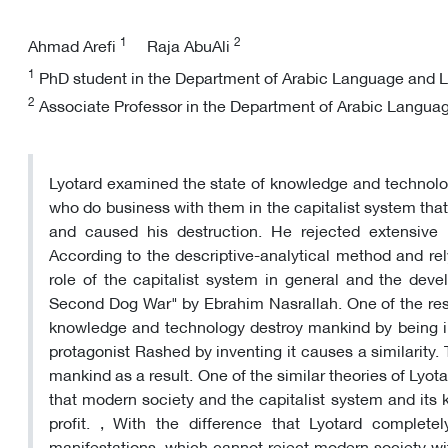
1
2
Ahmad Arefi
Raja AbuAli
1
PhD student in the Department of Arabic Language and Lit
2
Associate Professor in the Department of Arabic Language 
Lyotard examined the state of knowledge and technolo
who do business with them in the capitalist system that
and caused his destruction. He rejected extensive 
According to the descriptive-analytical method and rel
role of the capitalist system in general and the dev
Second Dog War" by Ebrahim Nasrallah. One of the resea
knowledge and technology destroy mankind by being in t
protagonist Rashed by inventing it causes a similarity.
mankind as a result. One of the similar theories of Lyot
that modern society and the capitalist system and its 
profit. , With the difference that Lyotard complet
manifestations, which cannot reject modern society wit