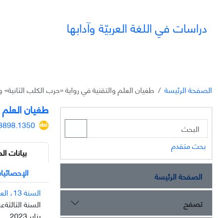
دراسات في اللغة العربيّة وآدابها
الصفحة الرئيسة
طغیان العلم والتقنية في روایة «حرب الكلب الثانیة» وف
طغیان العلم و
28898.1350
بحث متقدم
بيانات الم
الإحصائيا
الصفحة الرئيسة
السنة 13، العدد 36
تصفح
السنة الثالثةعشرة
يناير 2023