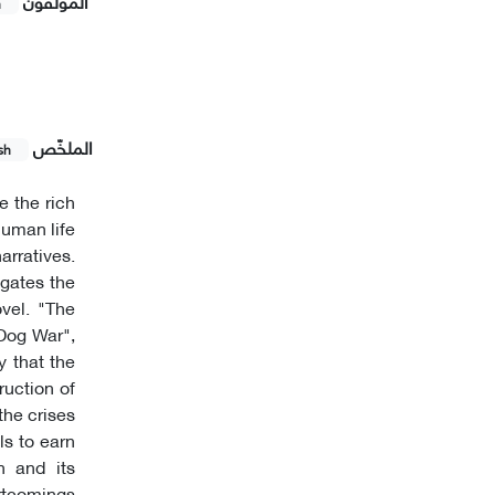
المؤلفون
h
الملخّص
sh
 the rich
human life
rratives.
igates the
vel. "The
 Dog War",
y that the
ruction of
the crises
ls to earn
n and its
ortcomings