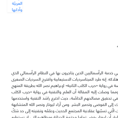
ي خدمة الرأسمالیین الذین یتاجرون بها في النظام الرأسمالي الذي
لی هلاكه. إنه طرد المیتاسردیات الاستیعابیة واقترح السردیات الصغری
صّة في روایة «حرب الكلب الثانیة» لإبراهیم نصر الله بطریقة المنهج
. ومما وصلت إلیه المقالة أن العلم والتقنية في روایة «حرب الكلب
ا في تحقیق مصالحهم الخاصّة، حیث اخترع راشد التقنية واستخدمها
إلی الفوضی وتدمیر البشر. ومن آراء ليوتار ونصر الله المتشابهة
 الّتي تسبّبها عقلانیة المجتمع الحدیث وعلمُه وتقنيته إلی حد شكّ
رق أن ليوتار رفض تماما مجتمعَ الحداثة ومظاهره التي لا نستطیع