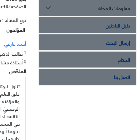
الصفحة
5-60
معلومات المجلة
نوع المقالة : م
دليل الباحثين
المؤلفون
إرسال البحث
أحمد عارفي
1
طالب الدكتورا
الحكام
2
أستاذة مشاركة
الملخّص
اتصل بنا
تناول لیوت
خلق العلمَ 
والمؤقتة. ت
الوصفيّ ال
الثانیة» أ
في المستشف
بینهما أنه
كلاهما في 