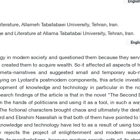
Englis
erature, Allameh Tabatabaei University, Tehran, Iran.
and Literature at Allama Tabatabai University, Tehran, Iran.
Engli
gy in modern society and questioned them because they serve
 created them to acquire wealth. So it affected all aspects of 
meta-narratives and suggested small and temporary sub-na
ying on Lyotard's postmodern components, this article invest
elopment of knowledge and technology in particular in the no
rch findings of the article is that in the novel "The Second
he hands of politicians and using it as a tool, in such a wa
 The fictional characters brought chaos and ultimately the dest
ard and Ebrahim Nasrallah is that both of them have pointed to 
knowledge and technology have led to as a result of using too
ely rejects the project of enlightenment and modern reaso
h its manifestations, because modern society with all its sh