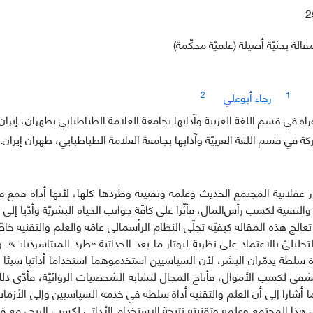
2
قالة بحثيّة أصيلة (علميّة محكّمة)
2
1
رجاء أبوعلي
ه في قسم اللغة العربية وآدابها بجامعة العلامة الطباطبايي بطهران، إيران.
 في قسم اللغة العربيّة وآدابها بجامعة العلامة الطباطبايي، طهران إيران.
ار عقلانیة المجتمع الحدیث وعلمه وتقنيته وطردها کلها، لأنها أداة قمع ف
والتقنية لكسب رأس‌المال، فأثّرا على كافّة جوانب الحیاة البشریّة وأدّیا إ
عالج هذه المقالة كیفیّة تجلّي النظام الرأسمالي عامّة والعلم والتقنية خا
تحلیليّ بالاعتماد علی نظریة ليوتار ما بعد الحداثیة «طرد المیتاسردیات»
داة سلطة یدمّران البشر، لأن السیاسیین استخدموهما استخداما أداتیا سیئ
ی لكسب الأموال، فأتاح المجال لتشابه الشخصیات الروائیّة، فأدّى ذلك 
ما أشارا إلی أن العلم والتقنية أداة سلطة في خدمة السیاسیین وإلی الأزمات
هذا المجتمع وعلمه وتقنيته نتیجة الاستخدام الأداتي لكسب الربح، مع فا