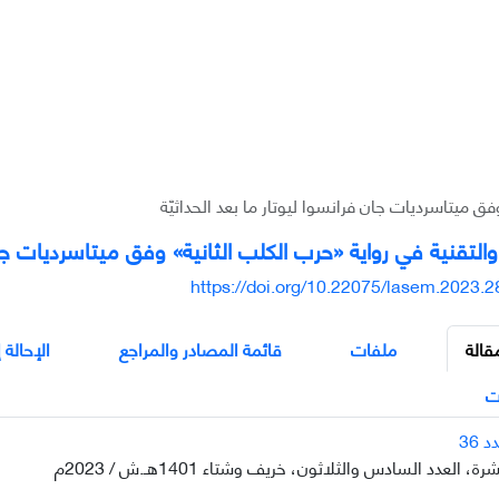
ق میتاسردیات جان فرانسوا ليوتار ما بعد الحداثیّة
التقنية في روایة «حرب الكلب الثانیة» وفق میتاسردیات جان ف
https://doi.org/10.22075/lasem.2023.
قالة
ملفات
قائمة المصادر والمراجع
الإحالة 
ت
، العدد السادس والثلاثون، خريف وشتاء 1401هـ.ش / 2023م