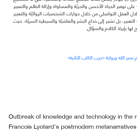
توفیر الحیاة الأحسن والحریّة والمساواة وإزالة الظلم والتمییز
لال العقل التواصلي من خلال حوارات الشخصیات الروائیّة والتعبیر
 التعبیر، بل تشیر إلی خداع البشر والفاشیّة والسیطرة السریّة، حیث
ها بإیرادَ الكلام والسؤال.
 نصر الله وروایة «حرب الكلب الثانیة»
Outbreak of knowledge and technology in the
Francois Lyotard's postmodern metanarratives