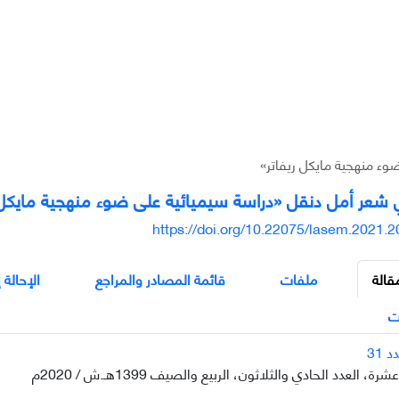
وء منهجية مايکل ريفاتر»
ي شعر أمل دنقل «دراسة سيميائية على ضوء منهجية مايکل 
https://doi.org/10.22075/lasem.2021.
قالة
ملفات
قائمة المصادر والمراجع
الإحالة 
ت
ة، العدد الحادي والثلاثون، الربيع والصيف 1399هـ.ش / 2020م