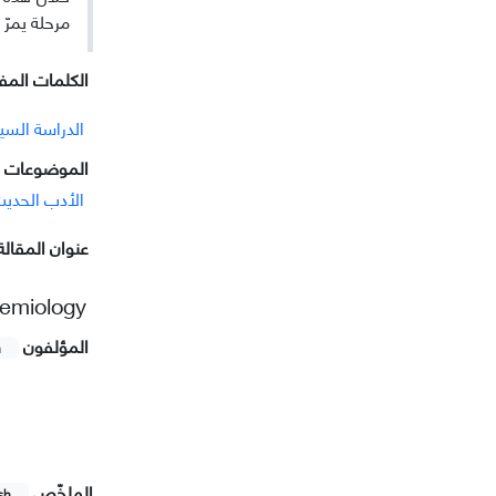
مرحلة يمرّ
الکلمات المفت
الدراسة السيم
الموضوعات ا
الأدب الحدی
عنوان المقالة
Semiology
المؤلفون
h
الملخّص
sh