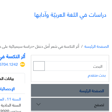
دراسات في اللغة العربيّة وآدابها
الصفحة الرئيسة
أثر النکسة في شعر أمل دنقل «دراسة سيميائية على ض
أثر النکسة ف
20704.1242
بحث متقدم
بيانات الم
الإحصائيا
الصفحة الرئيسة
السنة 11، العدد 31
تصفح
السنة الحادية عشر
سبتمبر 2020