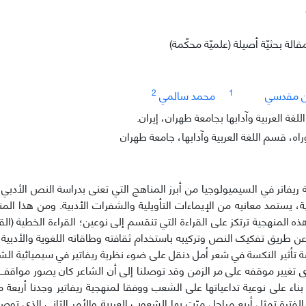
قالة بحثيّة أصيلة (علميّة محكّمة)
2
1
ن مقدسي
محمد سالمي
غة العربية وآدابها بجامعة طهران، إيران.
اه، قسم اللغة العربية وآدابها، جامعة طهران
 ريفاتر في السيميولوجيا من أبرز المناهج التي تعنى بدراسة النص الأدبي
ة، يستمد معانيه من الإيماءات التأويلية والشفرات الأدبية. ومن هذا الم
هذه المنهجية ترتکز على القراءة التي تنقسم إلى نوعين؛ القراءة الخطية (ال
 طريق تفکيک النص وترکيبه باستخدام ثقافته وطاقاته اللغوية والأدبية
ة تأثير النکسة في شعر أمل دنقل على ضوء نظرية ريفاتير في سيميائية ا
تغيير موقفه على مر الزمن وقد توصلنا إلى أن الشاعر کان يصور مواقف ا
ناء على نوعية تداعياتها على الشعب ووفقا لمنهجية ريفاتير وجدنا أربعة م
لفترة تمثل أربع مراحل مرّت بها الشعوب العربية والأمر الثاني الذي توص