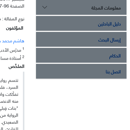
الصفحة
7-96
معلومات المجلة
نوع المقالة : م
دليل الباحثين
المؤلفون
إرسال البحث
هاشم محمد 
1
مدرّس الأدب 
الحكام
2
أستاذة مساعد
الملخّص
اتصل بنا
تتسم رواية
السرد، فلق
تفكّكت وان
منه الانض
"بنات قِبل
الرواية من
الصعيدي. و
للقارئ، ال