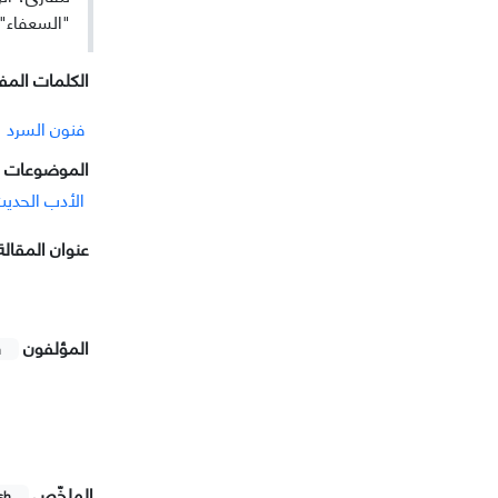
"السعفاء"،
الکلمات المفت
فنون السرد
الموضوعات ا
الأدب الحدی
عنوان المقالة
المؤلفون
h
الملخّص
sh