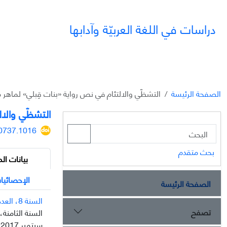
دراسات في اللغة العربيّة وآدابها
الصفحة الرئيسة
التشظّي والالتئام في نص رواية «بنات قِبلي» لماهر 
التشظّي والال
10737.1016
بحث متقدم
بيانات الم
الإحصائيا
الصفحة الرئيسة
السنة 8، العدد 25
تصفح
السنة الثامنة، الع
سبتمبر 2017