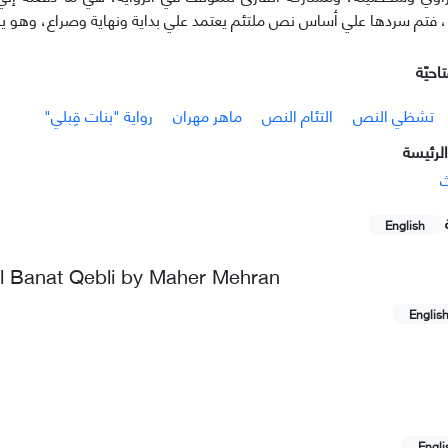
 فتم سردها علي أساس نص ملتئم يعتمد علي بداية ونهاية وصراع، وهو ين
احيّة
تشظي النص
التئام النص
ماهر مهران
رواية "بنات قِبلي"
لرئيسة
ث
English
vel Banat Qebli by Maher Mehran
Englis
Engli