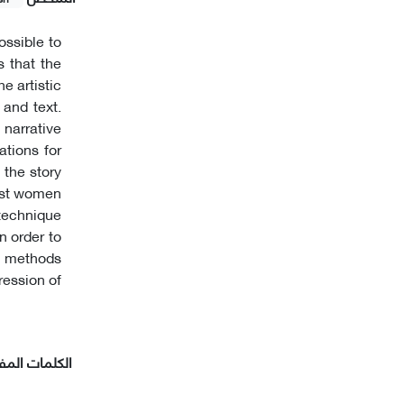
ossible to
 that the
e artistic
 and text.
narrative
ations for
 the story
inst women
 technique
n order to
ve methods
ression of
الکلمات المفت