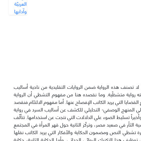
لا تصنف هذه الرواية ضمن الروايات التقليدية من ناحية أساليب
ه رواية متشظّية. وما نقصده هنا من مفهوم التشظي أن الرواية
ضايا التي يريد الكاتب الإفصاح عنها. أما مفهوم الالتئام فنقصد
ي المنهج الوصفي- التحليلي للكشف عن أساليب السرد في رواية
خيراً تسليط الضوء علي الدلالات التي نتجت عن استخدامها. تتألّف
ة الثأر في صعيد مصر، وتركّز الثانية حول قهر المرأة في المجتمع
ة تشظي النص ومضمون الحكاية والأفكار التي يريد الكاتب نقلها
ظيف هذا التكنيك الروائي الحداثي. وأما الحكاية الثانية، حكاية