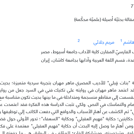
7
قالة بحثيّة أصيلة (علميّة محكّمة)
2
1
هاشم
مريم جلائي
الفارسيّ المقارن كلية الآداب جامعة أسيوط، مصر
ة، قسم اللغة العربية وآدابها بجامعة كاشان، إيران
 "بنات قِبلي" للأديب المصري ماهر مهران بتجربة سردية متميزة؛ بحيث 
د اعتمد ماهر مهران في روايته علي تكنيك فني في السرد جعل من روايت
قسمت إلي مقاطع منسجمة ومتداخلة في ما بينها بحيث تكون متناسبة مع الق
مام والتماسك في النص. ولكي تثبت الدراسة هذه الفكرة فقد اعتمدت عل
ي" ثم الكشف عن أهمّ الأسباب والدوافع التي دفعت الكاتب إلي توظيفها وأ
 حكايتين؛ حكاية "فهيم العقيلي" وحكاية "السعفاء"؛ تدور الأولي حول قضي
من أهمّ ما وصل إليه البحث أن حكاية "فهيم العقيلي" معتمدة علي فكر
راوي وشخصيته، ومشاركة القارئ للمؤلف في الرواية، هي ما دفعته إلي تو