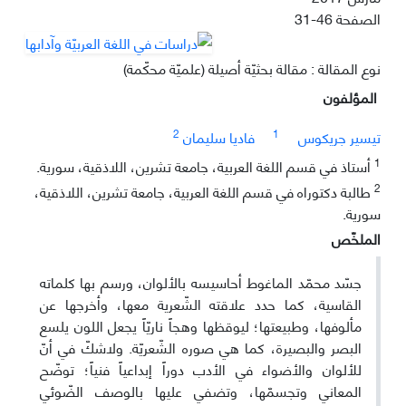
الصفحة
31-46
نوع المقالة : مقالة بحثيّة أصيلة (علميّة محكّمة)
المؤلفون
2
1
تيسير جريكوس
فاديا سليمان
1
أستاذ في قسم اللغة العربية، جامعة تشرين، اللاذقية، سورية.
2
طالبة دكتوراه في قسم اللغة العربية، جامعة تشرين، اللاذقية،
سورية.
الملخّص
جسّد محمّد الماغوط أحاسيسه بالألوان، ورسم بها كلماته
القاسية، كما حدد علاقته الشّعرية معها، وأخرجها عن
مألوفها، وطبيعتها؛ ليوقظها وهجاً ناريّاً يجعل اللون يلسع
البصر والبصيرة، كما هي صوره الشّعريّة. ولاشكّ في أنّ
للألوان والأضواء في الأدب دوراً إبداعياً فنياً؛ توضّح
المعاني وتجسمّها، وتضفي عليها بالوصف الضّوئي