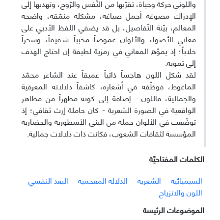
واللوني حركة وحياة، تقرّبها من النّفس والرّوح، وتهديها إلى
الإدراك مصوغة أجمل صياغة، مشكلة منمّقة، واضحة
المعالم، بيّنة التّفاصيل، بل قد يضفي اللفظ الأدبي على
معاني الأضواء والألوان غموضاً محبباً شـفيفاً، وسحراً
خلاباً؛ إذ يموّه المعاني في رمزية لطيفة إن احتاج الهدف
إلى تمويه.
لقد شكل اللون هاجساً ذاتياً عميقاً عند الشاعر محمّد
الماغوط، فوظّفه في أشعاره، كاشفاً دلالاته المعرفية
والجمالية، فاللون - إضافة إلى كونه مظهراً من مظاهر
الواقعية في الصورة الشعرية - كان حاملة إرث ثقافي؛ إذ
توضّعت في الألوان جملة من البنى الأسطورية والحضارية
المؤسسة لثقافات الشعوب، فكانت ذات دلالات جمالية.
الکلمات المفتاحيّة
السيميائية
الشعرية
الدلالة المعجمية
البعد النفسي
اللون والانزياح
الموضوعات الرئيسة