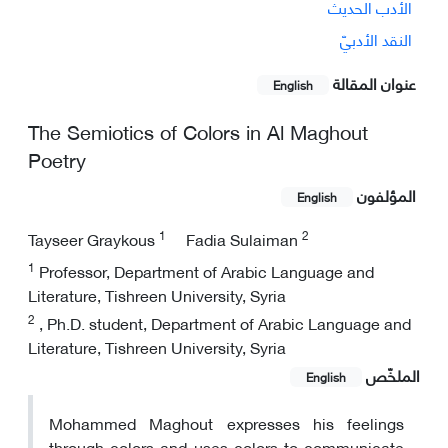
الأدب الحدیث
النقد الأدبيّ
عنوان المقالة
English
The Semiotics of Colors in Al Maghout
Poetry
المؤلفون
English
1
2
Tayseer Graykous
Fadia Sulaiman
1
Professor, Department of Arabic Language and
Literature, Tishreen University, Syria
2
, Ph.D. student, Department of Arabic Language and
Literature, Tishreen University, Syria
الملخّص
English
Mohammed Maghout expresses his feelings
through colors and uses colors to communicate