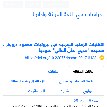
تسجيل الدخول
التسجيل
English
دراسات في اللغة العربيّة وآدابها
التقنيات الزمنية السردية في بيروتيات محمود درويش،
قصيدة "مديح الظلّ العالي" نموذجا
https://doi.org/10.22075/lasem.2017.6428.
بيانات المقالة
ملفات
قائمة المصادر والمراجع
الإحالة إلى هذه المقالة
التواريخ
شارك
الإحصائيات
السنة 8، العدد 25
السنة الثامنة، العدد الخامس والعشرون 1396ه.ش / 2017م