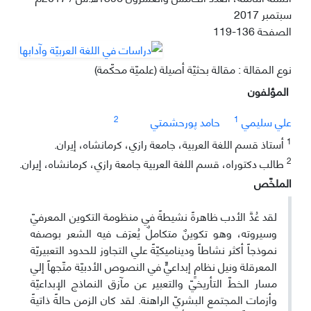
سبتمبر 2017
الصفحة
119-136
نوع المقالة : مقالة بحثيّة أصيلة (علميّة محكّمة)
المؤلفون
2
1
علي سليمي
حامد پورحشمتي
1
أستاذ قسم اللغة العربية، جامعة رازي، كرمانشاه، إيران.
2
طالب دكتوراه، قسم اللغة العربية جامعة رازي، كرمانشاه، إيران.
الملخّص
لقد عُدَّ الأدب ظاهرةً نشيطةً في منظومة التكوين المعرفيّ
وسيروته، وهو تكوينٌ متكاملٌ يُعرَف فيه الشعر بوصفه
نموذجاً أكثر نشاطاً وديناميكيّةً علي التجاوز للحدود التعبيريّة
المعرقلة ونيل نظامٍ إبداعيٍّ في النصوص الأدبيّة متّجهاً إلي
مسار الخطّ التأريخيّ والتعبير عن مآزق النماذج الإبداعيّة
وأزمات المجتمع البشريّ الراهنة. لقد كان الزمن حالةً ذاتيةً