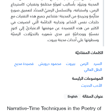
المدينة ويتزوّد بأساليب لغويّةٍ مختلفةٍ وتقنياتٍ كاسترجاع
الزمن، واستباقه، والتسلسل الزمنيّ المحدّد لتعميق صورةٍ
متأزّمةٍ وجريحةٍ من المدينة؛ فتتناغم جميع هذه التقنيات مع
خلجات نفس الشاعر وتجاربه الخاصّة الّتي انصرفت في
الكثير من هذه القصيدة عن موقفها الاعتياديّ إلي كنوزٍ
نفسيّةٍ ووجدانيّةٍ تنير مدي شعوره بالتحوّلات الزمنيّة
وسطوتها علي أحداث مدينة بيروت.
الکلمات المفتاحيّة
السرد
الزمن
بيروت
محمود درويش
قصيدة مديح
الظل العالي
الموضوعات الرئيسة
الأدب الحدیث
عنوان المقالة
English
Narrative-Time Techniques in the Poetry of