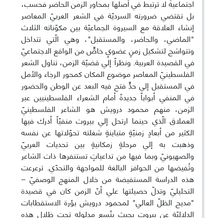
اجتماعيةً لا ترتبط في أصلها بمحاور الزمن الحاضر فحسب،
بل تقتضي ضرورته السرديّة في الشعر العربيّ المعاصر
إنشاء العلاقة مع السيروة الجماعيّة بين مكوّناته الثلاث
"الماضي، والحاضر، والمستقبل"، وهي الّتي تتداخل
وتتواشج لتشكيل زمنٍ عضويٍ خاصٍّ من الواقع الاجتماعيّ
في القصيدة العربية. ونظراً إلي قضيّة الزمن، تناول الشعر
الفلسطينيّ المعاصر موضوع المكان كمحور الرجاء والأمل
في المستقبل إلي حدٍّ فتح فيه البعد عن الوطن والحضور
في المنفي أبواباً جديدةً أمام الشعراء الفلسطينيين عبر
الزمن، منهم محمود درويش هو الشاعر الفلسطينيّ
العملاق الّذي حينما ارتحل إلي بيروت منفيّاً أدرك فيها
الكثير من أبعادٍ زمنيّةٍ متباينةٍ شغلته تحوّلاتها عن نفسه
وذهبت به إلي مرحلةٍ زمكانيةٍ بين تحديات العربيّ
والصهيونيّ وبما فيها من تداعياتٍ تستنفرها ذات الشاعر
وتُفيضها من الحوافز البالغة للمواجهة والتحدّي. ترعرعت
هذه الدراسة المستفيضة من خلال المنهج الوصفيّ –
التحليليّ وتدلّ حصيلتها علي أنّ الزمن كان في قصيدة
"مديح الظلّ العالي" لمحمود درويش بؤرة الاستقطابات
الدلاليّة عن بيروت بحيث يتّسع مدلوله تحت ظلال هذه