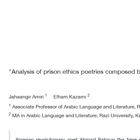
"Analysis of prison ethics poetries composed
1
2
Jahaangir Amiri
Elham Kazami
1
Associate Professor of Arabic Language and Literature, R
2
MA in Arabic Language and Literature, Razi University, K
Algerian revolutionary poet Ahmad Sahnun the time 