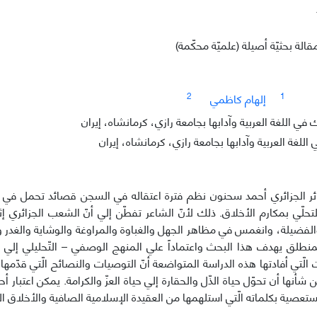
قالة بحثيّة أصيلة (علميّة محكّمة)
2
1
إلهام كاظمي
ي اللغة العربية وآدابها بجامعة رازي، كرمانشاه، إيران
للغة العربية وآدابها بجامعة رازي، كرمانشاه، إيران
ائر الجزائري أحمد سحنون نظم فترة اعتقاله في السجن قصائد تحمل في طي
لتحلّي بمكارم الأخلاق. ذلك لأنّ الشاعر تفطّن إلي أنّ الشعب الجزائري إث
الفضيلة، وانغمس في مظاهر الجهل والغباوة والمراوغة والوشاية والغدر و
نطلق يهدف هذا البحث واعتماداً علي المنهج الوصفي – التّحليلي إلي 
الّتي أفادتها هذه الدراسة المتواضعة أنّ التوصيات والنصائح الّتي قدّمها 
ن شأنها أن تحوّل حياة الذّل والحقارة إلي حياة العزّ والكرامة. يمكن اعتبار
عصية بكلماته الّتي استلهمها من العقيدة الإسلامية الصافية والأخلاق ال