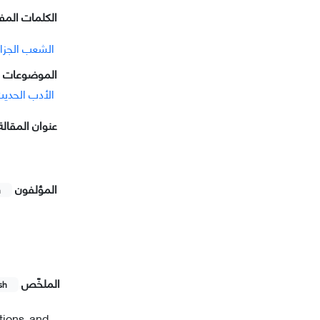
الکلمات المفت
الشعب الجزا
الموضوعات ا
الأدب الحدی
عنوان المقالة
المؤلفون
h
الملخّص
sh
tions and