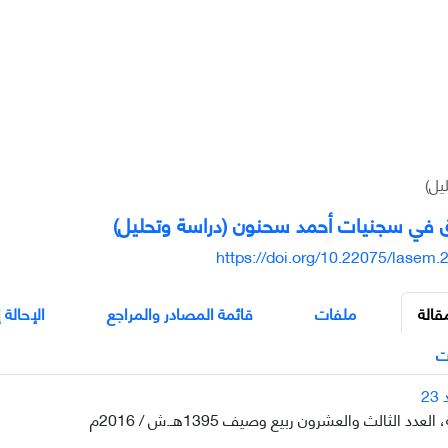
يل)
ق في سجنيات أحمد سحنون (دراسة وتحليل)
https://doi.org/10.22075/lasem.
قالة
ملفات
قائمة المصادر والمراجع
الإحالة 
ت
لعدد الثالث والعشرون ربيع وصيف 1395هـ.ش / 2016م