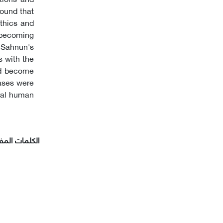
ound that
ethics and
nbecoming
 Sahnun's
s with the
and become
eases were
oral human
الکلمات المفت