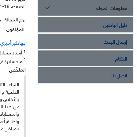
الصفحة
1-18
معلومات المجلة
نوع المقالة : م
دليل الباحثين
المؤلفون
إرسال البحث
جهانگير أميري
1
أستاذ مشارك ف
الحكام
2
ماجستيرة في ا
الملخّص
اتصل بنا
الشاعر الث
الخلقية وا
بالأخلاق و
من هذا الم
والمعطيات 
وأخلاقياً م
بأمراض مست