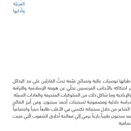
اتها توصيات غالية ونصائح قيّمة تحثّ القارئين علي نبذ الرذائل
ر احتكاكه بالأجانب الفرنسيين تخلّي عن هويته الإسلامية والتزامه
الإباحية وما شاكل ذلك من السلوكيات المنحرفة والعادات السيئة.
دراسة دلالية ومضمونية لسجنيات أحمد سحنون. ومن أبرز النتائج
الشاعر من خلال سجنياته تكتسي في الأغلب طابعاً دينياً واجتماعياً
 أحمد سحنون طبيباً بارعاً يرمي إلي معالجة أخلاق الشعوب الّتي منيت
سامية.