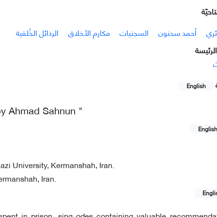
احيّة
ئري
أحمد سحنون
السجنيات
مكارم الأخلاق
الرذائل الخُلقية
لرئيسة
ث
English
 by Ahmad Sahnun "
Englis
azi University, Kermanshah, Iran.
ermanshah, Iran.
Engli
spent in prison, sing odes containing valuable recommenda