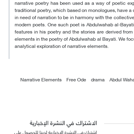
narrative poetry has been used as a way of poetic exp
traditional poetry, which based on monologues, have a dr
in need of narration to be in harmony with the collective
modern poets. One such poet is Abdulwahab al-Bayati,
features in his poetry and the stories are derived from 
elements in the poetry of Abdulwahab al Bayati. We focu
analytical exploration of narrative elements.
Narrative Elements
Free Ode
drama
Abdul Waha
الاشتراك في النشرة الإخبارية
اشترك في النشرة الإخبارية لدينا للحصول على