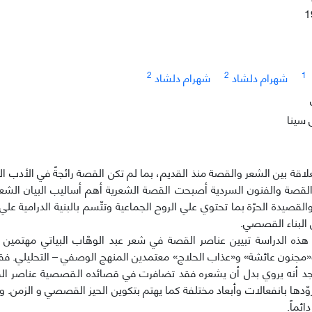
1
2
2
1
شهرام دلشاد
شهرام دلشاد
 سینا
اقة بين الشعر والقصة منذ القديم، بما لم تكن القصة رائجةً في الأدب ال
القصة والفنون السردية أصبحت القصة الشعرية أهم أساليب البيان الشع
القصيدة الحرّة بما تحتوي علي الروح الجماعية وتتّسم بالبنية الدرامية ع
البناء القصصي.
هذه الدراسة تبيين عناصر القصة في شعر عبد الوهّاب البياتي مهتمي
«مجنون عائشة» و«عذاب الحلاج» معتمدين المنهج الوصفي – التحليلي. فقد عُ
نجد أنه يروي بدل أن يشعره فقد تضافرت في قصائده القصصية عناصر الق
يزوّدها بانفعالات وأبعاد مختلفة كما يهتم بتكوين الحيز القصصي و الزمن.
ائماً.