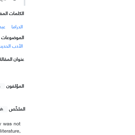
الکلمات المفت
الدراما
عبد
الموضوعات ا
الأدب الحدی
عنوان المقالة
المؤلفون
h
الملخّص
sh
ry was not
iterature,