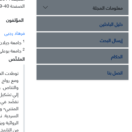
الصفحة
9-40
معلومات المجلة
المؤلفون
دليل الباحثين
فرهاد رجبی
إرسال البحث
1
جامعة جیلان
2
جامعة بوعلی
الحكام
الملخّص
اتصل بنا
توطدت العل
ومع رواج 
والتناص. و
إلي تشكيل 
نقصُد في 
المتنبي» و
السردية. 
الروائية و
من التاريخ د