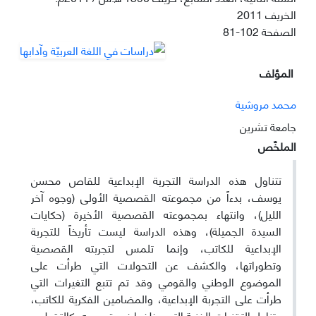
الخريف 2011
الصفحة
81-102
المؤلف
محمد مروشیة
جامعة تشرین
الملخّص
تتناول هذه الدراسة التجربة الإبداعية للقاص محسن
يوسف، بدءاً من مجموعته القصصية الأولى (وجوه آخر
الليل)، وانتهاء بمجموعته القصصية الأخيرة (حكايات
السيدة الجميلة)، وهذه الدراسة ليست تأريخاً للتجربة
الإبداعية للكاتب، وإنما تلمس لتجربته القصصية
وتطوراتها، والكشف عن التحولات التي طرأت على
الموضوع الوطني والقومي وقد تم تتبع التغيرات التي
طرأت على التجربة الإبداعية، والمضامين الفكرية للكاتب،
وتناول التقنيات الفنية التي وظفها في قصصه، كالتقطيع،