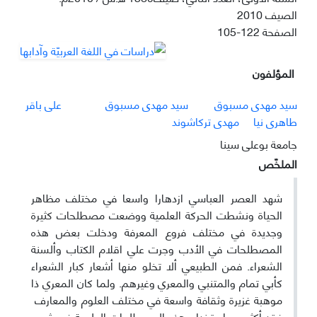
الصيف 2010
الصفحة
105-122
المؤلفون
سید مهدی مسبوق
سید مهدی مسبوق
علی باقر
طاهری نیا
مهدی ترکاشوند
جامعة بوعلی سینا
الملخّص
شهد العصر العباسي ازدهارا واسعا في مختلف مظاهر
الحياة ونشطت الحركة العلمية ووضعت مصطلحات كثيرة
وجديدة في مختلف فروع المعرفة ودخلت بعض هذه
المصطلحات في الأدب وجرت علي اقلام الكتاب وألسنة
الشعراء. فمن الطبيعي ألا تخلو منها أشعار كبار الشعراء
كأبي تمام والمتنبي والمعري وغيرهم. ولما كان المعري ذا
موهبة غزيرة وثقافة واسعة في مختلف العلوم والمعارف
فقد أكثر من استخدام هذه المصطلحات العلمية في شعره