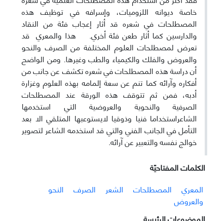
خاصة ديوانه اللزوميات، وإسرافه في توظيف هذه
المصطلحات في شعره قد أثار إعجاب فئة من النقاد
والدارسين كما أثار طعن فئة أخري. هذا والمعري قد
تعرض لمصطلحات العلوم المختلفة من الصرف والنحو
والعروض والفلك والكيمياء والطب وغيرها. ومن الواضح
أن دراسة هذه المصطلحات في شعره تكشف عن جانب من
أفكاره وآرائه كما تنم عن سعة إلمامه بهذه العلوم وغزارة
أدبه، فمن ثم تتوقف هذه الورقة عند المصطلحات
الصرفية والنحوية والعروضية التي استخدمها
الشاعراستخداما فنيا وذوقيا لايستوعبها المتلقي الا بعد
التأمل في الجانب الفني والتي قد استخدمه الشاعر لتصوير
خوالج نفسه والتعبير عن آرائه.
الکلمات المفتاحيّة
المعري
المصطلحات
الشعر
الصرف
النحو
والعروض
الموضوعات الرئيسة