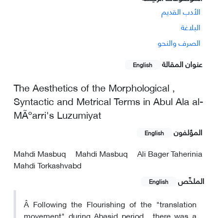
الأدب القدیم
البلاغة
الصرف والنحو
عنوان المقالة
English
The Aesthetics of the Morphological ,
Syntactic and Metrical Terms in Abul Ala al-
MÃºarri's Luzumiyat
المؤلفون
English
Mahdi Masbuq
Mahdi Masbuq
Ali Bager Taherinia
Mahdi Torkashvabd
الملخّص
English
Â Following the Flourishing of the "translation
movement" during Abasid period , there was a