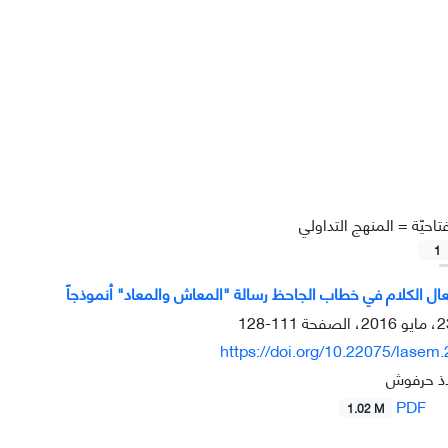
تاحيّة =
المنهج التداولي
1
عال الكلام في خطاب الجاحظ رسالة "المعاش والمعاد" أنموذجاً
111-128
https://doi.org/10.22075/lasem
اذ حرفوش
PDF
1.02 M