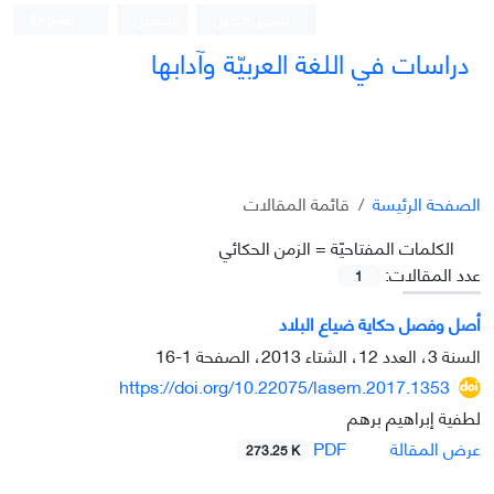
تسجيل الدخول
التسجيل
English
دراسات في اللغة العربيّة وآدابها
الصفحة الرئيسة
قائمة المقالات
الکلمات المفتاحيّة =
الزمن الحكائي
عدد المقالات:
1
أصل وفصل حكاية ضياع البلاد
السنة 3، العدد 12، الشتاء 2013، الصفحة
1-16
https://doi.org/10.22075/lasem.2017.1353
لطفية إبراهيم برهم
PDF
عرض المقالة
273.25 K