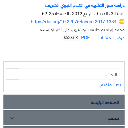
دراسة صور التشبيه في الكلام النبوي الشريف
السنة 3، العدد 9، الربيع 2012، الصفحة
25-52
https://doi.org/10.22075/lasem.2017.1334
محمد إبراهیم خلیفه شوشتری، علي أكبر نورسیده
PDF
عرض المقالة
602.51 K
بحث متقدم
الصفحة الرئيسة
تصفح