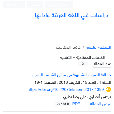
تسجيل الدخول
التسجيل
English
دراسات في اللغة العربيّة وآدابها
الصفحة الرئيسة
قائمة المقالات
الکلمات المفتاحيّة =
التشبيه
عدد المقالات:
2
جمالية الصورة التشبيهية في مراثي الشريف الرضي
السنة 4، العدد 15، الخريف 2013، الصفحة
1-18
https://doi.org/10.22075/lasem.2017.1399
نرجس أنصاري، علي رضا نظري
PDF
عرض المقالة
277.81 K