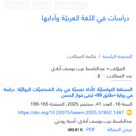
تسجيل الدخول
التسجيل
English
دراسات في اللغة العربيّة وآدابها
الصفحة الرئيسة
قائمة المقالات
المؤلف =
عبدالباسط عرب يوسف آبادي
عدد المقالات:
2
المسافة التواصليّة كأداة نفسيّة في بناء الشخصيّات الروائيّة: دراسة
في رواية «طابق 99» لجنى فواز الحسن
السنة 16، العدد 41، سبتمبر 2025، الصفحة
165-199
https://doi.org/10.22075/lasem.2025.37852.1487
عبدالباسط عرب يوسف آبادي، آسية رودني
PDF
عرض المقالة
463.81 K