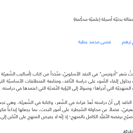
قالة بحثيّة أصيلة (علميّة محكّمة)
 بَرهم
قصی محمد عطیة
حثُ شعر "أدونيس" في النقد الأسلوبيّ، متّخذاً من كتاب (أساليب الشّعريّة 
يحاول إلقاء الضّوء على دراسة النّاقد، ومتابعة المنطلقات الأساسيّة ا
المنهجيّة التي أجراها؛ وصولاً إلى الرّؤية النّقديّة التي اعتمدها في دراسته.
ناقد إلى أنّ دراسته تُعدّ قراءة في الشّعر، وكتابة في الشّعريّة، وهي تج
رفيّ، فضلاً عن محاولة السّيطرة على أمور البحث، بما يجعلها إبداعاً فكريّاً
وصرّح برفضه التّقيُّد الكامل بالمنهج؛ إذ إنّه لا يفرض المنهج على النّصّ إلى حد
احيّة