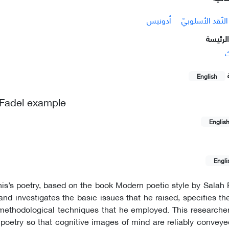
النّقد الأسلوبيّ
أدونيس
لرئيسة
ث
English
ah Fadel example
Englis
Engli
donis’s poetry, based on the book Modern poetic style by Salah 
f and investigates the basic issues that he raised, specifies t
methodological techniques that he employed. This researcher
 in poetry so that cognitive images of mind are reliably convey