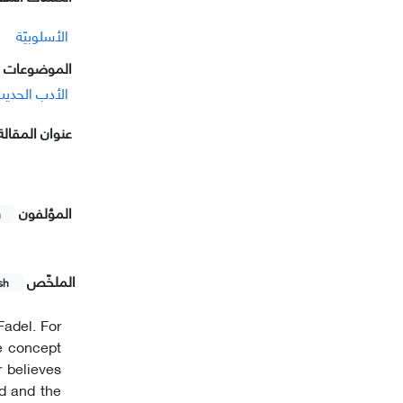
الأسلوبيّة
الموضوعات ا
الأدب الحدی
عنوان المقالة
المؤلفون
h
الملخّص
sh
Fadel. For
he concept
 believes
ed and the