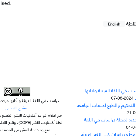
ised.
احيّة
English
ت في اللغة العربية وآدابها
2024-08-07
دراسات في اللغة العربيّة و آدابها مر
 التحکيم والطبع لحساب الجامعة
المشاع الإبداعي
مع احترام قواعد أخلاقيات النشر، تخضع ه
جديد لمجلة دراسات في اللغة
لجنة أخلاقيات النشر (OPE
منع ومكافحة الغش في المصنفات 
لّة دراسات في اللغة العربيّة