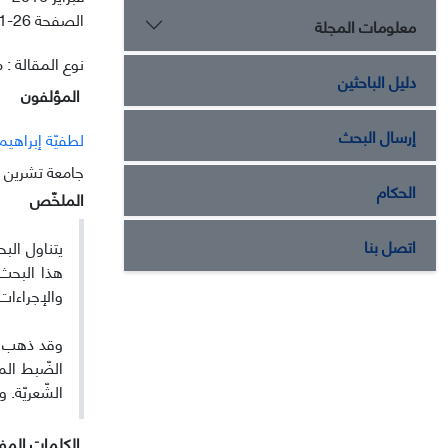
الصفحة
1-26
معلومات المجلة
نوع المقالة : م
دليل الباحثين
المؤلفون
إرسال البحث
لطفیّة إبراهیم
جامعة تشرین
الحكام
الملخّص
اتصل بنا
يتناول الب
هذا البحث 
والإجراءات 
وقد ذهب ال
الضّبط المع
الشّعريّة. 
الکلمات المفت