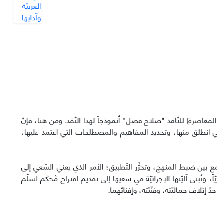
المعاصرة) للنّاقد "صلاح فضل" أنموذجاً لهذا النّقد. ومن هنا، فإنّ
لتي انطلق منها، وتحديد المفاهيم والمصطلحات التي اعتمد عليها،
مع بين ضبط المنهج، وتحرُّر التّطبيق؛ الأمر الذي يعني السّعي إلى
، وتُبنى آليّتها الإجرائيّة في سعيها إلى تقديم اقتراح مُحكَم لسلّم
ّ إتلاف جماليّته، وفنّيّته، وإفنائهما.