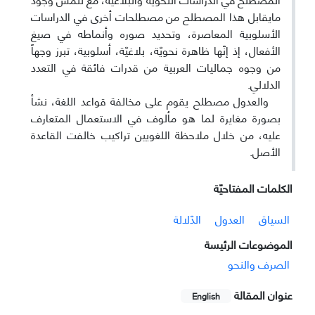
مايقابل هذا المصطلح من مصطلحات أخرى في الدراسات
الأسلوبية المعاصرة، وتحديد صوره وأنماطه في صيغ
الأفعال، إذ إنّها ظاهرة نحويّة، بلاغيّة، أسلوبية، تبرز وجهاً
من وجوه جماليات العربية من قدرات فائقة في التعدد
الدلالي.
والعدول مصطلح يقوم على مخالفة قواعد اللغة، نشأ
بصورة مغايرة لما هو مألوف في الاستعمال المتعارف
عليه، من خلال ملاحظة اللغويين تراكيب خالفت القاعدة
الأصل.
الکلمات المفتاحيّة
السياق
العدول
الدّلالة
الموضوعات الرئيسة
الصرف والنحو
عنوان المقالة
English