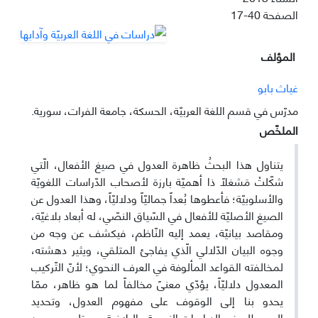
الصفحة
17-40
المؤلف
غياث بابو
مدرّس في قسم اللغة العربيّة، الحسكة، جامعة الفرات، سورية.
الملخّص
يتناول هذا البحثُ ظاهرة العدول في صيغ الأفعال، الّتي
شكّلتْ مَشغلاً ذا أهميّة بارزة لأصحاب الدّراسات اللغويّة
والأسلوبيّة؛ فأعطوها بُعداً جماليّاً ودلاليّاً، وهذا العدول عن
الصيغ الأصليّة للأفعال في السّياق النصّي، له أبعاد بلاغيّة،
ومقاصد بيانيّة، يعمد إليه النّاظم، فيكشف عن وجه من
وجوه البيان الدّلالي الّذي يفاجئ المتلقي، ويثير دهشته،
لمخالفته القواعد المألوفة في العرف النحوي؛ لأنّ التّركيب
المعدول دلاليّاً، يؤدّي معنىً مخالفاً لما هو ظاهر، ممّا
يحدو بنا إلى الوقوف على مفهوم العدول، وتحديد
المصطلح في الدراسات النحوية والبلاغية، مع تلمس وجود