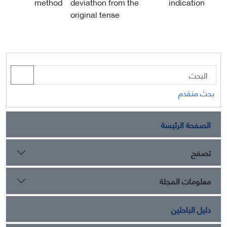
method
deviathon from the
indication
original tense
بحث متقدم
الصفحة الرئيسة
تصفح
معلومات المجلة
دليل الباحثين