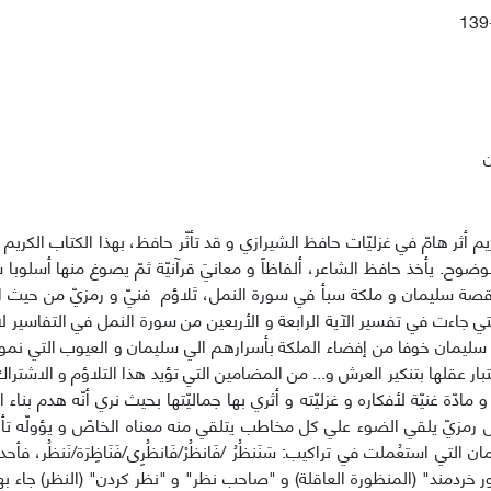
139
ن
يم أثر هامّ في غزليّات حافظ الشيرازي و قد تأثّر حافظ، بهذا الكتاب الكريم 
قصة سليمان و ملكة سبأ في سورة النمل، تَلاؤم فنيّ و رمزيّ من حيث ا
لتي جاءت في تفسير الآية الرابعة و الأربعين من سورة النمل في التفاسير 
 سليمان خوفا من إفضاء الملكة بأسرارهم الي سليمان و العيوب التي نم
ار عقلها بتنكير العرش و... من المضامين التي تؤيد هذا التلاؤم و الاشتراك أ
و مادّة غنيّة لأفكاره و غزليّته و أثري بها جماليّتها بحيث نري أنّه هدم بن
ل رمزيّ يلقي الضوء علي كل مخاطب يتلقي منه معناه الخاصّ و يؤولّه تأويل
 التي استعُملت في تراكيب: سَنَنظُرُ /فَانظُرْ/فَانظُرِى‏/فَنَاظِرَة/نَنظُر،
خردمند" (المنظورة العاقلة) و "صاحب نظر" و "نظر كردن" (النظر) جاء بها ف