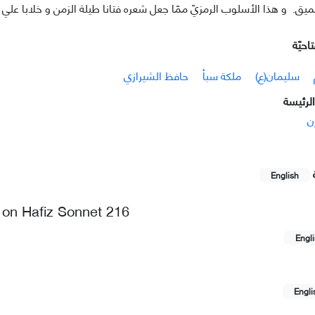
ميق. و هذا الأسلوب الرمزيّ ممّا جعل شعره فتانا طيلة الزمن و خلابا علي م
احيّة
سليمان(ع)
ملكة سبأ
حافظ الشيرازي
لرئيسة
ن
English
n on Hafiz Sonnet 216
Engl
Engli