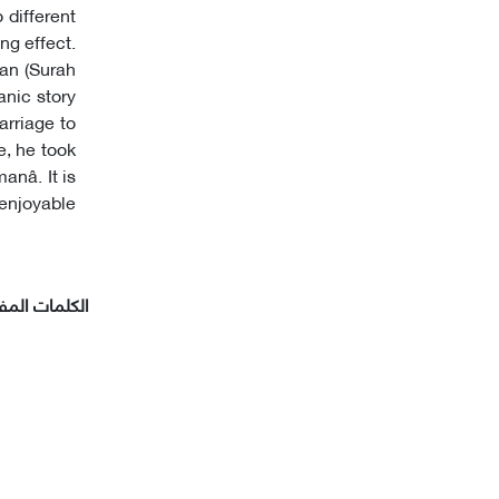
different
ng effect.
ran (Surah
anic story
arriage to
e, he took
nâ. It is
 enjoyable
الکلمات المفت