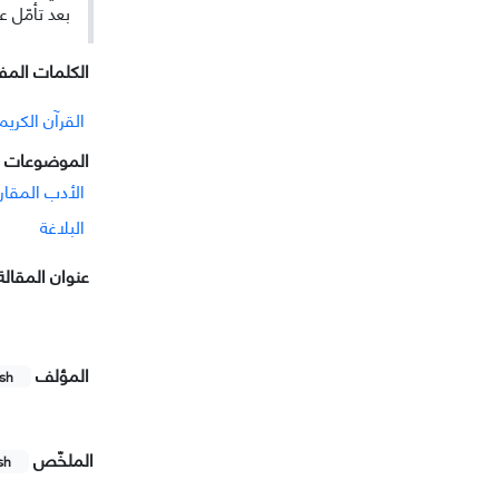
بعد تأمّل ع
الکلمات المفت
القرآن الكريم
الموضوعات ا
الأدب المقار
البلاغة
عنوان المقالة
المؤلف
ish
الملخّص
sh