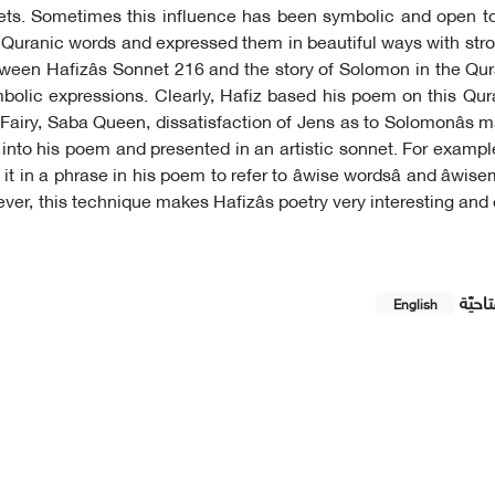
ets. Sometimes this influence has been symbolic and open to 
d Quranic words and expressed them in beautiful ways with stro
ween Hafizâs Sonnet 216 and the story of Solomon in the Qu
bolic expressions. Clearly, Hafiz based his poem on this Qur
 Fairy, Saba Queen, dissatisfaction of Jens as to Solomonâs m
to his poem and presented in an artistic sonnet. For exampl
t in a phrase in his poem to refer to âwise wordsâ and âwisema
wever, this technique makes Hafizâs poetry very interesting and
احيّة
English