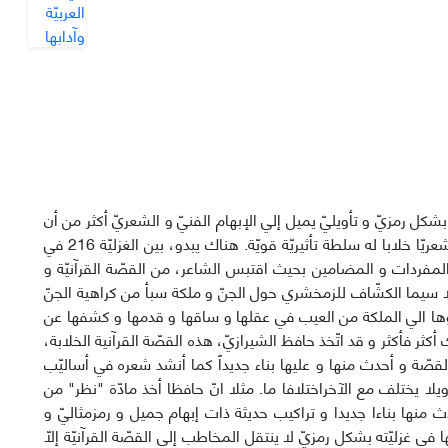
بشكل رمزيّ و تأويليّ يميل إلي الإبهام الفنيّ و الشعريّ أكثر من أن
يدلّ علي الوضوح. يأخذ حافظ الشاعر، ألفاظاً و معانيَ قرآنيّة ثمّ يصوغ منها أسلوبا شعريّا خلابا له سلطة تأثيريّة قويّة. هناك يبدو، بين الغزليّة 216 في
لمفردات و المضامين بحيث اقتبس الشاعر، من القصّة القرآنيّة و
لا سيما الكشّاف للزمخشري حول الجنّ و ملكة سبأ من كراهية الجنّ
وها الي الملكة من العيب في عقلها و ساقها و قدمها و كشفها عن
كثر فأكثر و قد اتّخذ حافظ الشيرازيّ، هذه القصّة القرآنية الخلابة،
اء القصّة و أحدث منها و عليها بناء جديداً كما أنشد شعره في أساليّب
ا يختلف مع الآخراختلافا ما. مثلا انّ حافظا أخذ مادّة "نظر" من
 فأحدث منها بناءا جديدا و تراكيب حديثة ذات إبهام جميل و رمزمثاليّ و
ي غزليّته بشكل رمزيّ لا ينتقل المخاطب إلي القصّة القرآنيّة إلّا