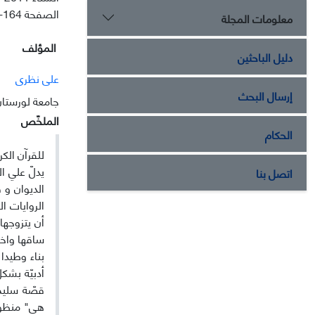
الصفحة
-164
معلومات المجلة
المؤلف
دليل الباحثين
علی نظری
إرسال البحث
جامعة لورستا
الملخّص
الحكام
للقرآن الكر
اتصل بنا
الديوان و 
الروايات ا
أن يتزوجها
ساقها واختب
بناء وطيدا 
أدبيّة بشك
قصّة سليمان
هي" منظور 