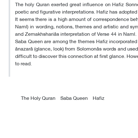
The holy Quran exerted great influence on Hafiz Sonn
poetic and figurative interpretations. Hafiz has adopte
It seems there is a high amount of correspondence bet
Naml) in wording, notions, themes and artistic and sym
and Zemakhshariâs interpretation of Verse 44 in Naml.
Saba Queen are among the themes Hafiz incorporated in
ânazarâ (glance, look) from Solomonâs words and used i
difficult to discover this connection at first glance. Ho
to read.
The Holy Quran
Saba Queen
Hafiz