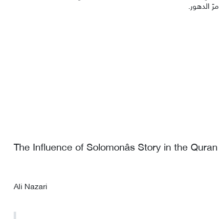
رّ الدهور.
The Influence of Solomonâs Story in the Qura
Ali Nazari