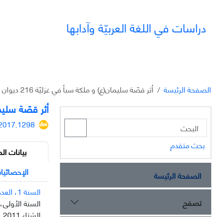
دراسات في اللغة العربيّة وآدابها
الصفحة الرئيسة
أثر قصّة سليمان(ع) و ملكة سبأ في غزليّة 216 ديوان حافظ الشيرازي
أثر قصّة سليمان(ع) و
.2017.1298
بحث متقدم
بيانات الم
الإحصائيا
الصفحة الرئيسة
السنة 1، العدد 4
تصفح
السنة الأولى، العدد ال
الشتاء 2011