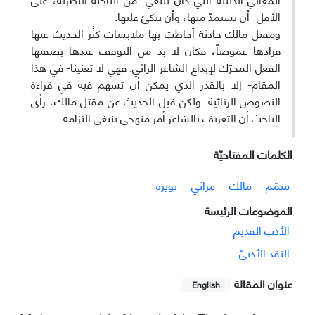
الأقل- أن يستمدّ منها، وأن يتكئ عليها.
ومقتل مالك حادثة أحاطت بها ملابسات كثُر الحديث عنها
فزادها غموضاً، فكان لا بد من التوقف عندها بصفتها
الفعل المحرّك لإبداع الشاعر الراثي. فهي لا تعنينا- في هذا
المقام- إلا بالقدر الذي يمكن أن تسهم فيه في قراءة
النصوص الرثائية. ولكن قبل الحديث عن مقتل مالك، رأى
الباحث أن التعريف بالشاعر أمر منهجي ينبغي التزامه.
الکلمات المفتاحيّة
متمّم
مالك
مراثي
نويرة
الموضوعات الرئيسة
الأدب القدیم
النقد الأدبيّ
عنوان المقالة
English