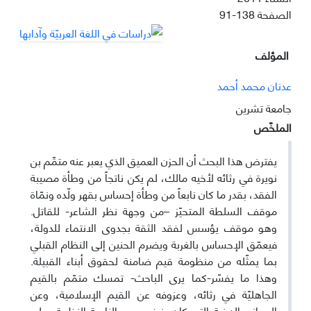
الصفحة
91-138
المؤلف
عدنان محمد أحمد
جامعة تشرین
الملخّص
يفترض هذا البحث أن الحزن العميق الذي يعبر عنه متمِّم بن
نويرة في رثائه لأخيه مالك، لم يكن ناتجاً من وطأة مصيبة
الفقد، بقدر ما كان نابعاً من وطأة إحساس بقهر ولّده ونمّاة
موقف السلطة المتحيّز –من وجهة نظر الشاعر- للقاتل.
وهو موقف يؤسس لفقد الثقة بجدوى الانتماء للدولة،
فيعمّق الإحساس بالغربة ويضرم الحنين إلى النظام القبلي
بما يمثّله من منظومة قيم ضامنة لحقوق أبناء القبيلة.
وهذا ما يفسّر-كما يرى الباحث- تمسك متمّم بالقيم
الجاهليّة في رثائه، وعزوفه عن القيم الإسلامية، وعن
المعاني الدينية التي كان ينبغي- من الناحية النظرية، على