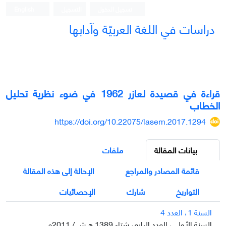
تسجيل الدخول
التسجيل
English
دراسات في اللغة العربيّة وآدابها
قراءة في قصيدة لعازر 1962 في ضوء نظرية تحليل
الخطاب
https://doi.org/10.22075/lasem.2017.1294
بيانات المقالة
ملفات
قائمة المصادر والمراجع
الإحالة إلى هذه المقالة
التواريخ
شارك
الإحصائيات
السنة 1، العدد 4
السنة الأولى، العدد الرابع، شتاء 1389 ه.ش / 2011م.