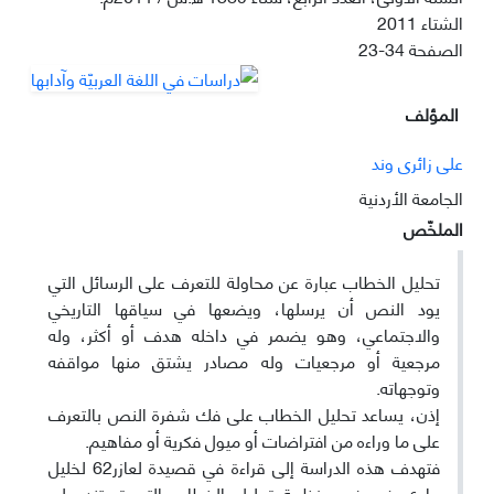
الشتاء 2011
الصفحة
23-34
المؤلف
علی زائری وند
الجامعة الأردنیة
الملخّص
تحليل الخطاب عبارة عن محاولة للتعرف على الرسائل التي
يود النص أن يرسلها، ويضعها في سياقها التاريخي
والاجتماعي، وهو يضمر في داخله هدف أو أكثر، وله
مرجعية أو مرجعيات وله مصادر يشتق منها مواقفه
وتوجهاته.
إذن، يساعد تحليل الخطاب على فك شفرة النص بالتعرف
على ما وراءه من افتراضات أو ميول فكرية أو مفاهيم.
فتهدف هذه الدراسة إلى قراءة في قصيدة لعازر62 لخليل
حاوي في ضوء نظرية تحليل الخطاب التي تستند على