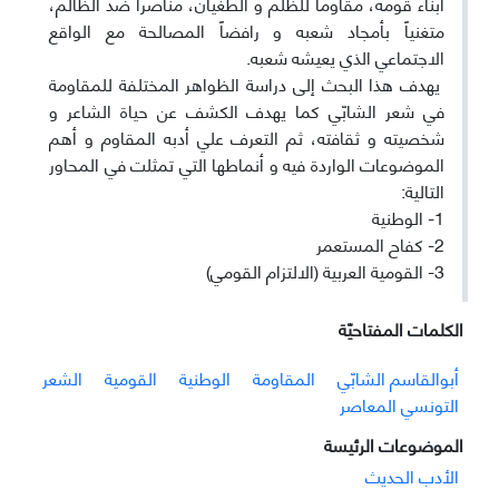
أبناء قومه، مقاوماً للظلم و الطغيان، مناصراً ضد الظالم،
متغنياً بأمجاد شعبه و رافضاً المصالحة مع الواقع
الاجتماعي الذي يعيشه شعبه.
يهدف هذا البحث إلى دراسة الظواهر المختلفة للمقاومة
في شعر الشابّي كما يهدف الكشف عن حياة الشاعر و
شخصيته و ثقافته، ثم التعرف علي أدبه المقاوم و أهم
الموضوعات الواردة فيه و أنماطها التي تمثلت في المحاور
التالية:
1- الوطنية
2- كفاح المستعمر
3- القومية العربية (الالتزام القومي)
الکلمات المفتاحيّة
أبوالقاسم الشابّي
المقاومة
الوطنية
القومية
الشعر
التونسي المعاصر
الموضوعات الرئيسة
الأدب الحدیث