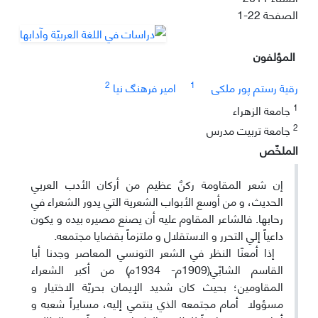
الصفحة
1-22
المؤلفون
2
1
رقیة رستم پور ملکی
امیر فرهنگ نیا
1
جامعة الزهراء
2
جامعة تربیت مدرس
الملخّص
إن شعر المقاومة ركنٌ عظيم من أركان الأدب العربي
الحديث، و من أوسع الأبواب الشعرية التي يدور الشعراء في
رحابها. فالشاعر المقاوم عليه أن يصنع مصيره بيده و يكون
داعياً إلي التحرر و الاستقلال و ملتزماً بقضايا مجتمعه.
إذا أمعنّا النظر في الشعر التونسي المعاصر وجدنا أبا
القاسم الشابّي(1909م- 1934م) من أكبر الشعراء
المقاومين؛ بحيث كان شديد الإيمان بحريّة الاختيار و
مسؤولا أمام مجتمعه الذي ينتمي إليه، مسايراً شعبه و