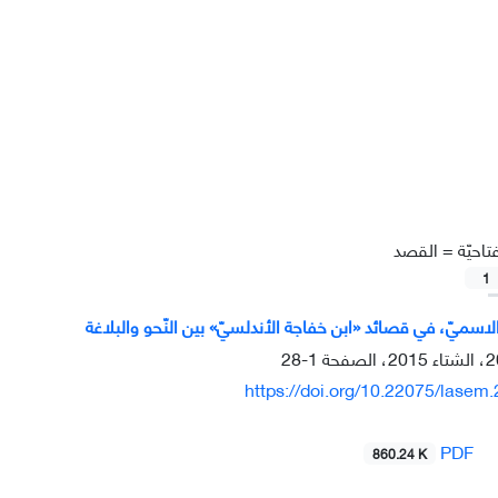
تاحيّة =
القصد
1
الاسميّ، في قصائد «ابن خفاجة الأندلسيّ» بين النّحو والبلاغة
1-28
https://doi.org/10.22075/lasem
PDF
860.24 K