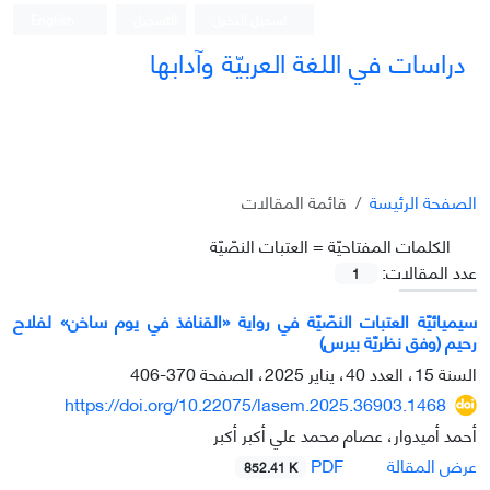
تسجيل الدخول
التسجيل
English
دراسات في اللغة العربيّة وآدابها
الصفحة الرئيسة
قائمة المقالات
الکلمات المفتاحيّة =
العتبات النصّيّة
عدد المقالات:
1
سيميائيّة العتبات النصّيّة في روایة «القنافذ في يوم ساخن» لفلاح
رحیم (وفق نظريّة بيرس)
السنة 15، العدد 40، يناير 2025، الصفحة
370-406
https://doi.org/10.22075/lasem.2025.36903.1468
أحمد أميدوار، عصام محمد علي أكبر أكبر
PDF
عرض المقالة
852.41 K