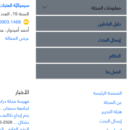
سيميائيّة العتبا
معلومات المجلة
السنة 15، العدد 40، يناير 2025، الصفحة
36903.1468
دليل الباحثين
أحمد أميدوار، عص
عرض المقالة
إرسال البحث
الحكام
اتصل بنا
الأخبار
الصفحة الرئيسة
فهرسة مجلة دراسا
عن المجلة
لجامعة سمنان ...
هيئة التحرير
يتم إيداع تکاليف
إرسال البحث
بشکل ...
2026-06-21
الرقم الهاتفي ال
اتصل بنا