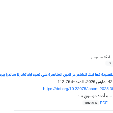
تاحيّة =
بيرس
2
قصيدة قفا نبك للشاعر عز الدين المناصرة على ضوء آراء تشارلز ساندرز بي
75-112
https://doi.org/10.22075/lasem.2025.
سيدأحمد موسوي پناه
PDF
736.29 K