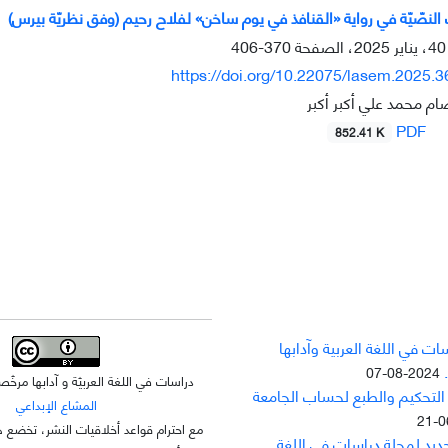
ت النصّيّة في روایة «القنافذ في يوم ساخن» لفلاح رحیم (وفق نظريّة بيرس)
370-406
https://doi.org/10.22075/lasem.2025.
ام محمد علي أكبر أكبر
PDF
852.41 K
ت في اللغة العربية وآدابها
2024-08-07
دراسات في اللغة العربيّة و آدابها مر
 التحکيم والطبع لحساب الجامعة
المشاع الإبداعي
مع احترام قواعد أخلاقيات النشر، تخضع ه
جديد لمجلة دراسات في اللغة