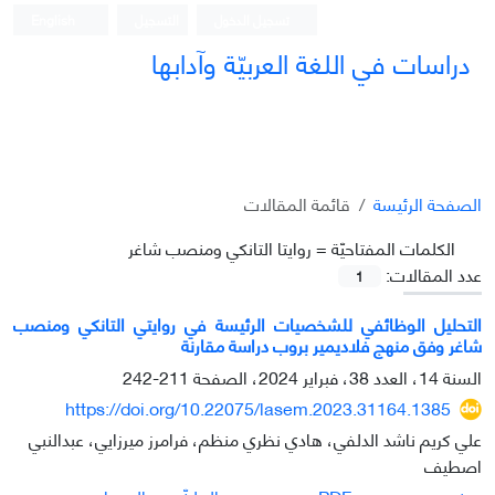
تسجيل الدخول
التسجيل
English
دراسات في اللغة العربيّة وآدابها
الصفحة الرئيسة
قائمة المقالات
الکلمات المفتاحيّة =
روايتا التانكي ومنصب شاغر
عدد المقالات:
1
التحليل الوظائفي للشخصيات الرئيسة في روايتي التانكي ومنصب
شاغر وفق منهج فلاديمير بروب دراسة مقارنة
السنة 14، العدد 38، فبراير 2024، الصفحة
211-242
https://doi.org/10.22075/lasem.2023.31164.1385
علي كريم ناشد الدلفي، هادي نظري منظم، فرامرز ميرزايي، عبدالنبي
اصطيف