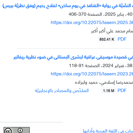
ت النصّيّة في روایة «القنافذ في يوم ساخن» لفلاح رحیم (وفق نظريّة بيرس)
370-406
https://doi.org/10.22075/lasem.2025.
ام محمد علي أكبر أكبر
PDF
852.41 K
في قصیدة موسیقی عراقیة لبشری البستانی في ضوء نظریة ریفاتیر
91-118
https://doi.org/10.22075/lasem.2023.
حمدرضا إسلامي، حميد وليزاده
PDF
الملخّص والمصادر بالإنجليزيّة
1.16 M
ت في اللغة العربية وآدابها