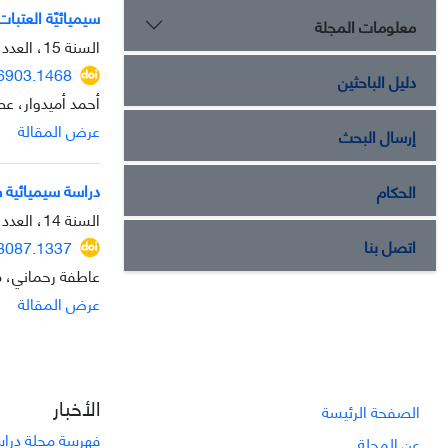
سيميائيّة العتبا
معلومات المجلة
السنة 15، العدد 40، يناير 2025، الصفحة
36903.1468
دليل الباحثين
أحمد أميدوار، عص
عرض المقالة
إرسال البحث
دراسة سیمیائیة 
الحكام
السنة 14، العدد 38، فبراير 2024، الصفحة
اتصل بنا
28087.1337
عاطفة رحماني، م
عرض المقالة
الأخبار
الصفحة الرئيسة
فهرسة مجلة دراسا
عن المجلة