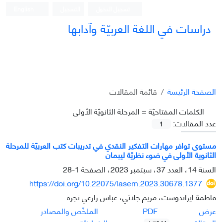
تسجيل الدخول
التسجيل
English
دراسات في اللغة العربيّة وآدابها
الصفحة الرئيسة
قائمة المقالات
الکلمات المفتاحيّة =
المرحلة الثانويّة الأولی
عدد المقالات:
1
مستوى توافر مهارات التفكير النقدي في تدريبات كتب العربيّة للمرحلة
الثانوية الأولی في ضوء نظريّة ليبمان
السنة 14، العدد 37، سبتمبر 2023، الصفحة
1-28
https://doi.org/10.22075/lasem.2023.30678.1377
فاطمة ايراندوست، مريم جلائي، عباس زارعي تجره
PDF
عرض
الملخّص والمصادر