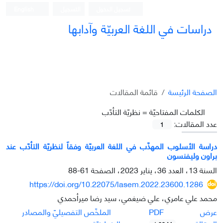
تسجيل الدخول
التسجيل
English
دراسات في اللغة العربيّة وآدابها
الصفحة الرئيسة
قائمة المقالات
الکلمات المفتاحيّة =
نظريّة التأدّب
عدد المقالات:
1
دراسة الأسلوب المهذّب في اللغة العربيّة وفقاً لنظريّة التأدّب عند
براون وليفنسون
السنة 13، العدد 36، يناير 2023، الصفحة
61-88
https://doi.org/10.22075/lasem.2022.23600.1286
محمد علي عامري، علي ضيغمي، سيد رضا ميرأحمدي
PDF
عرض
الملخّص التفصيليّ والمصادر