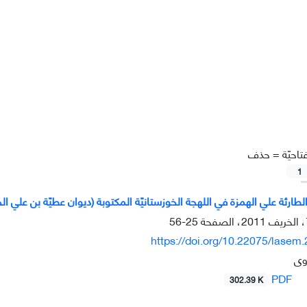
تاحيّة =
حذف
1
لطارئة علي الهمزة في اللهجة الخوزستانيّة المكتوبة (ديوان عطيّة بن علي ال
25-56
https://doi.org/10.22075/lasem
وی
PDF
302.39 K