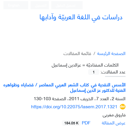
تسجيل الدخول
التسجيل
English
دراسات في اللغة العربيّة وآدابها
الصفحة الرئيسة
قائمة المقالات
الکلمات المفتاحيّة =
عزالدين إسماعيل
عدد المقالات:
1
الأسس النقدية في كتاب الشعر العربي المعاصر / قضاياه وظواهره
الفنية للدكتور عز الدين إسماعيل
السنة 2، العدد 7، الخريف 2011، الصفحة
103-130
https://doi.org/10.22075/lasem.2017.1321
فاروق مغربی
PDF
عرض المقالة
184.05 K