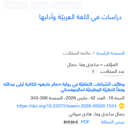
تسجيل الدخول
التسجيل
English
دراسات في اللغة العربيّة وآدابها
الصفحة الرئيسة
قائمة المقالات
المؤلف =
ساعدي وفا، جمال
عدد المقالات:
1
وظائف السّياقات الثقافيّة في رواية «دفاتر فارهو» للکاتبة لیلی عبدالله
وفقاً للنظريّة الوظيفيّة لمالينوفسكي
السنة 16، العدد 42، مارس 2026، الصفحة
306-343
https://doi.org/10.22075/lasem.2026.40028.1524
جمال ساعدي وفا، هادي مرواني
PDF
عرض المقالة
870.55 K