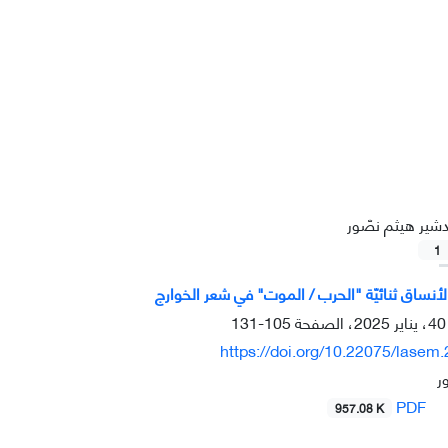
دشير هيثم نصّور
1
يّة لأنساق ثنائيّة "الحرب / الموت" في شعر الخوارج
105-131
https://doi.org/10.22075/lasem
ر
PDF
957.08 K