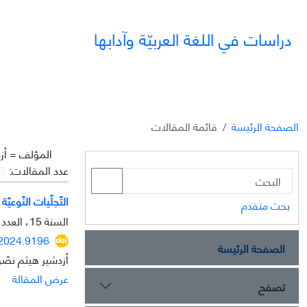
دراسات في اللغة العربيّة وآدابها
الصفحة الرئيسة
قائمة المقالات
المؤلف =
أز
عدد المقالات:
التّجلّيات النّوع
بحث متقدم
السنة 15، العدد 40، يناير 2025، الصفحة
.2024.9196
الصفحة الرئيسة
أزدشير هيثم نصّو
عرض المقالة
تصفح