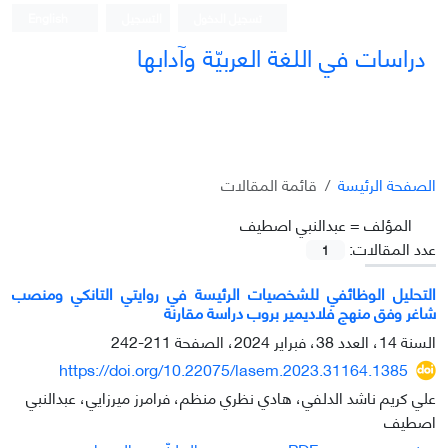
تسجيل الدخول
التسجيل
English
دراسات في اللغة العربيّة وآدابها
الصفحة الرئيسة
قائمة المقالات
المؤلف =
عبدالنبي اصطيف
عدد المقالات:
1
التحليل الوظائفي للشخصيات الرئيسة في روايتي التانكي ومنصب
شاغر وفق منهج فلاديمير بروب دراسة مقارنة
السنة 14، العدد 38، فبراير 2024، الصفحة
211-242
https://doi.org/10.22075/lasem.2023.31164.1385
علي كريم ناشد الدلفي، هادي نظري منظم، فرامرز ميرزايي، عبدالنبي
اصطيف