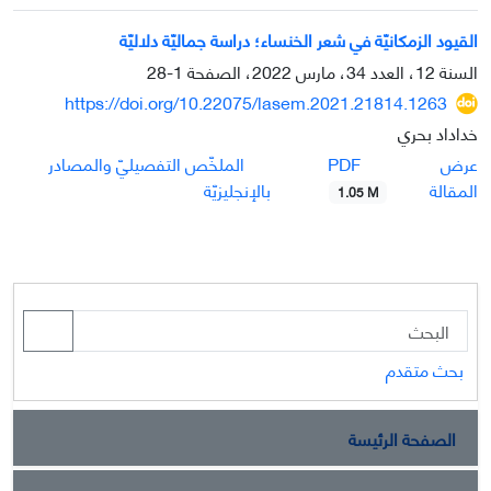
القیود الزمكانیّة في شعر الخنساء؛ دراسة جمالیّة دلالیّة
السنة 12، العدد 34، مارس 2022، الصفحة
1-28
https://doi.org/10.22075/lasem.2021.21814.1263
خداداد بحري
PDF
عرض
الملخّص التفصيليّ والمصادر
المقالة
بالإنجليزيّة
1.05 M
بحث متقدم
الصفحة الرئيسة