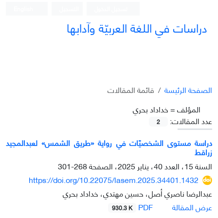
تسجيل الدخول
التسجيل
English
دراسات في اللغة العربيّة وآدابها
الصفحة الرئيسة
قائمة المقالات
المؤلف =
خداداد بحري
عدد المقالات:
2
دراسة مستوى الشخصيّات في روایة «طریق الشمس» لعبدالمجید
زراقط
السنة 15، العدد 40، يناير 2025، الصفحة
268-301
https://doi.org/10.22075/lasem.2025.34401.1432
عبدالرضا ناصري أصل، حسين مهتدي، خداداد بحري
PDF
عرض المقالة
930.3 K